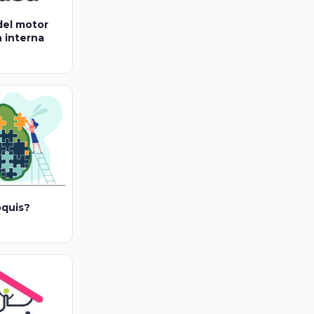
del motor
 interna
oquis?