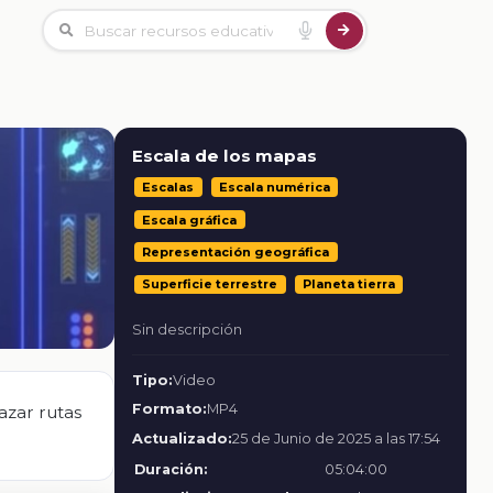
Escala de los mapas
Escalas
Escala numérica
Escala gráfica
Representación geográfica
Superficie terrestre
Planeta tierra
Sin descripción
Tipo:
Video
Formato:
MP4
azar rutas
Actualizado:
25 de Junio de 2025 a las 17:54
Duración:
05:04:00