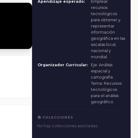
Apendizaje esperado:
Emplear
recursos
tecnológicos
para obtener y
representar
información
geográfica en las
escalas local,
nacional y
mundial.
Organizador Curricular:
Eje: Análisis
espacial y
cartografía.
Tema: Recursos
tecnológicos
para el análisis
geográfico.
📚 COLECCIONES
No hay colecciones asociadas.