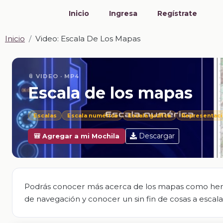
Inicio
Ingresa
Regístrate
Inicio
Video: Escala De Los Mapas
📎 VIDEO · MP4
Escala de los mapas
Escalas
Escala numérica
Escala gráfica
Representaci
Descargar
🎒 Agregar a mi Mochila
Podrás conocer más acerca de los mapas como herra
de navegación y conocer un sin fin de cosas a escala 