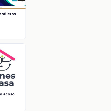
onflictos
el acoso