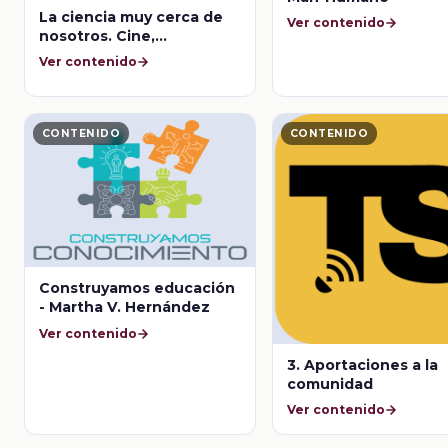
La ciencia muy cerca de
Ver contenido
nosotros. Cine,
matemáticas y virus
Ver contenido
CONTENIDO
CONTENIDO
Construyamos educación
- Martha V. Hernández
Ver contenido
3. Aportaciones a la
comunidad
Ver contenido