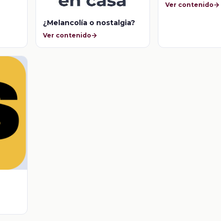
Ver contenido
¿Melancolía o nostalgia?
Ver contenido