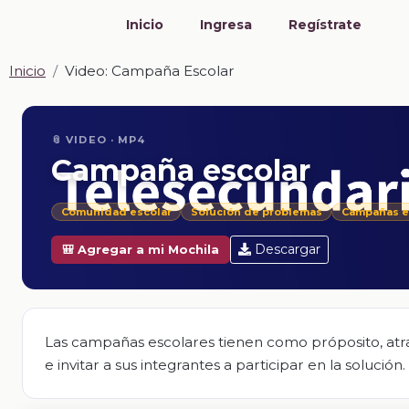
Inicio
Ingresa
Regístrate
Inicio
Video: Campaña Escolar
📎 VIDEO · MP4
Campaña escolar
Comunidad escolar
Solución de problemas
Campañas e
Descargar
🎒 Agregar a mi Mochila
Las campañas escolares tienen como próposito, atr
e invitar a sus integrantes a participar en la solución.