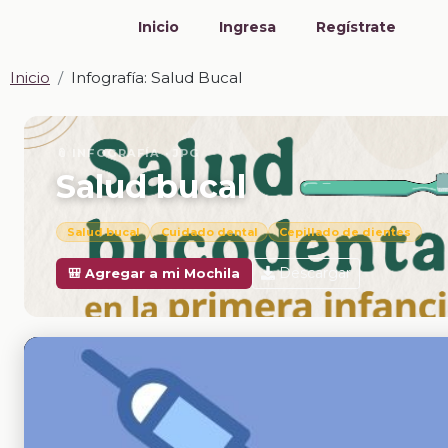
Inicio
Ingresa
Regístrate
Inicio
Infografía: Salud Bucal
📎 INFOGRAFÍA · JPG
Salud bucal
Salud bucal
Cuidado dental
Cepillado de dientes
Descargar
🎒 Agregar a mi Mochila