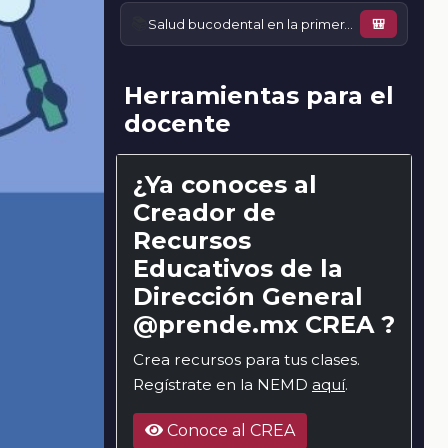
📚
Salud bucodental en la primera infancia, niñez y adolescencia
🎒
Herramientas para el
docente
¿Ya conoces al
Creador de
Recursos
Educativos de la
Dirección General
@prende.mx CREA ?
Crea recursos para tus clases.
Regístrate en la NEMD
aquí
.
Conoce al CREA