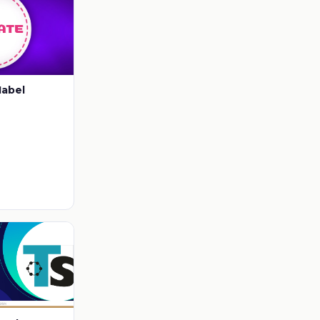
Mabel