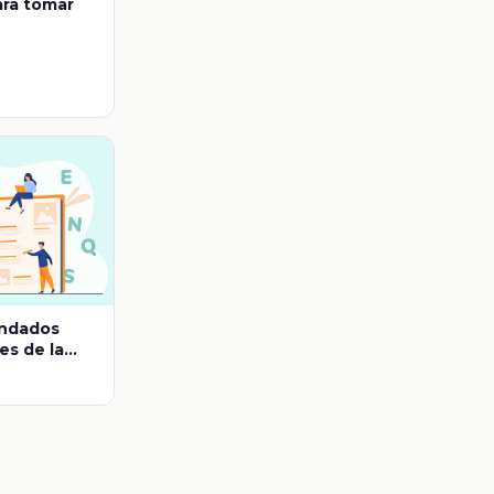
ara tomar
endados
es de la