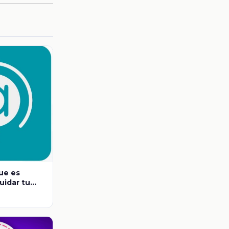
ue es
idar tu
cional