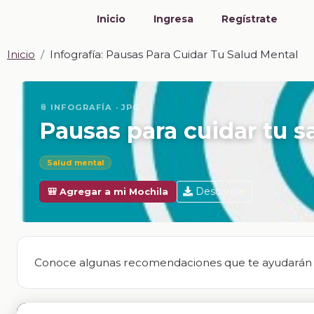
Inicio
Ingresa
Regístrate
Inicio
Infografía: Pausas Para Cuidar Tu Salud Mental
📎 INFOGRAFÍA · JPG
Pausas para cuidar tu s
Salud mental
Descargar
🎒 Agregar a mi Mochila
Conoce algunas recomendaciones que te ayudarán e