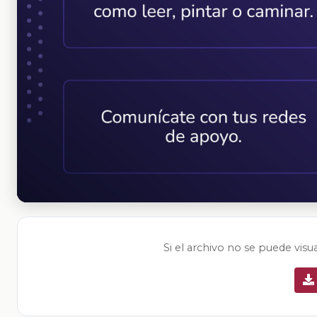
Si el archivo no se puede visu