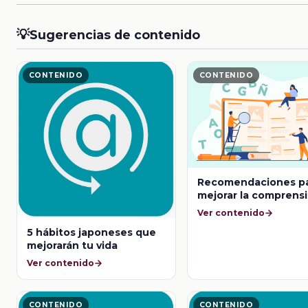
💡
Sugerencias de contenido
CONTENIDO
CONTENIDO
Recomendaciones p
mejorar la comprens
lectora
Ver contenido
5 hábitos japoneses que
mejorarán tu vida
Ver contenido
CONTENIDO
CONTENIDO