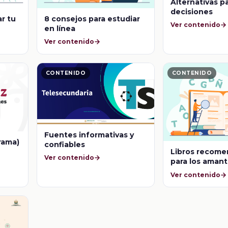
Alternativas p
decisiones
ar tu
8 consejos para estudiar
Ver contenido
en línea
Ver contenido
CONTENIDO
CONTENIDO
Fuentes informativas y
rama)
confiables
Libros recom
Ver contenido
para los amant
literatura
Ver contenido