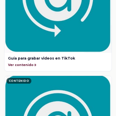
Guía para grabar videos en TikTok
Ver contenido
CONTENIDO