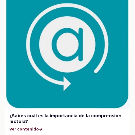
¿Sabes cuál es la importancia de la comprensión
lectora?
Ver contenido