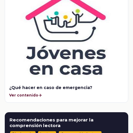
¿Qué hacer en caso de emergencia?
Ver contenido
Recomendaciones para mejorar la
comprensión lectora