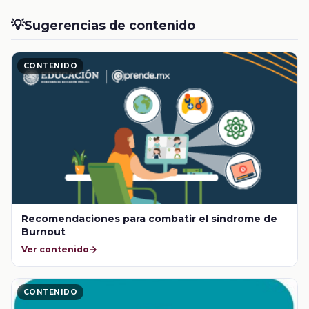
💡
Sugerencias de contenido
CONTENIDO
Recomendaciones para combatir el síndrome de
Burnout
Ver contenido
CONTENIDO