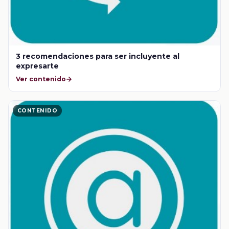
3 recomendaciones para ser incluyente al
expresarte
Ver contenido
CONTENIDO