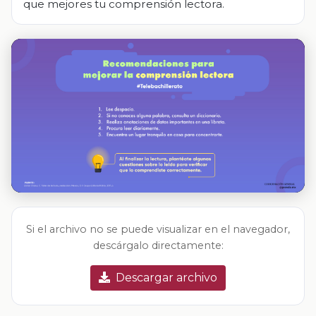
que mejores tu comprensión lectora.
Si el archivo no se puede visualizar en el navegador,
descárgalo directamente:
Descargar archivo