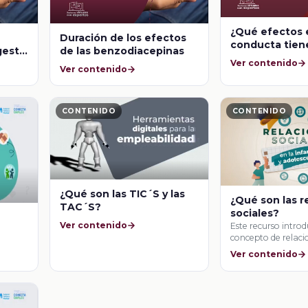
¿Qué efectos 
Duración de los efectos
conducta tiene
gesta
de las benzodiacepinas
ingesta de las
Ver contenido
nas?
Ver contenido
benzodiacepi
CONTENIDO
CONTENIDO
¿Qué son las TIC´S y las
¿Qué son las r
TAC´S?
sociales?
Ver contenido
Este recurso introd
concepto de relacio
explicando qué son
Ver contenido