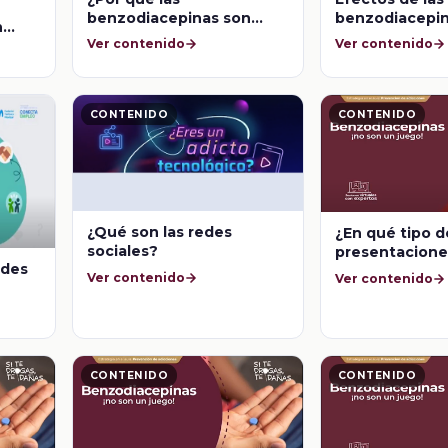
benzodiacepinas son
benzodiacepi
n
sustancias de abuso?
Ver contenido
Ver contenido
?
CONTENIDO
CONTENIDO
¿Qué son las redes
¿En qué tipo d
sociales?
presentacione
ades
pueden conseg
Ver contenido
Ver contenido
Benzodiacepi
CONTENIDO
CONTENIDO