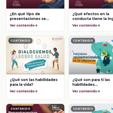
¿En qué tipo de
¿Qué efectos en la
presentaciones se
conducta tiene la in
pueden conseguir las
de las benzodiacepi
Ver contenido
Ver contenido
benzodiacepinas?
CONTENIDO
CONTENIDO
¿Qué son las habilidades
¿Qué son para ti las
para la vida?
habilidades
socioemocionales?
Ver contenido
Ver contenido
CONTENIDO
CONTENIDO