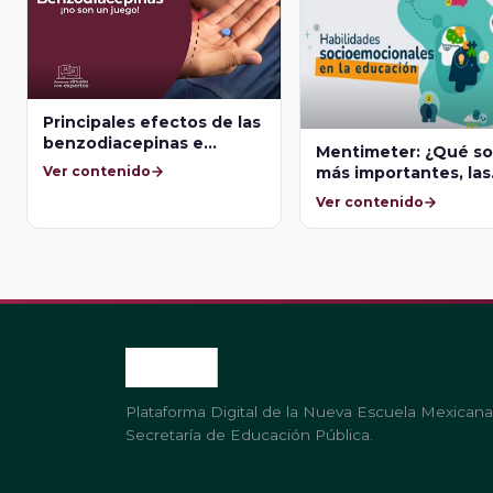
Principales efectos de las
benzodiacepinas e
Mentimeter: ¿Qué s
indicaciones médicas
más importantes, las
Ver contenido
habilidades
Ver contenido
socioemocionales o 
cognitivas?
Plataforma Digital de la Nueva Escuela Mexicana
Secretaría de Educación Pública.