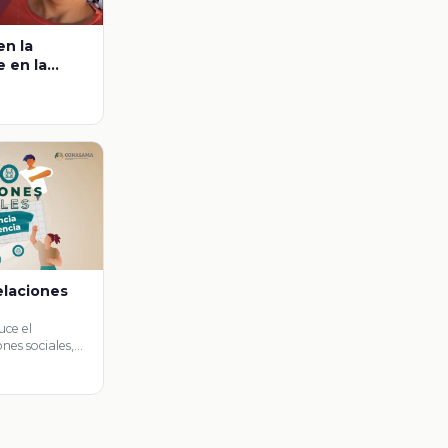
en la
 en la
nas?
elaciones
uce el
nes sociales,
 y …