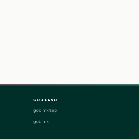
GOBIERNO
gob.mx/sep
gob.mx