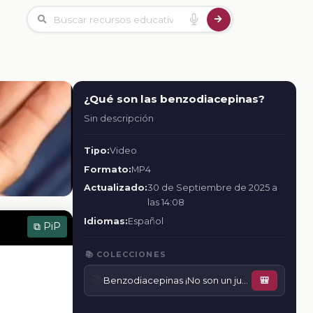
¿Qué son las benzodiacepinas?
Sin descripción
Tipo:
Video
Formato:
MP4
Actualizado:
30 de Septiembre de 2025 a
las 14:08
Idiomas:
Español
⧉ PiP
📚 COLECCIONES
📚
Benzodiacepinas ¡No son un juego!
🎒