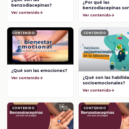
¿Por qué las
benzodiacepinas?
benzodiacepinas so
Ver contenido
sustancias de abuso
Ver contenido
CONTENIDO
CONTENIDO
¿Qué son las emociones?
¿Qué son las habilid
Ver contenido
socioemocionales?
Ver contenido
CONTENIDO
CONTENIDO