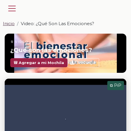
Inicio
Video: ¿Qué Son Las Emociones?
📎 VIDEO · MP4
¿Qué son las emociones?
Descargar
🎒 Agregar a mi Mochila
⧉ PiP