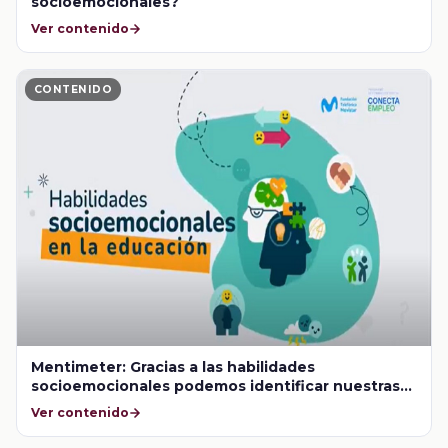
socioemocionales?
Ver contenido
CONTENIDO
Mentimeter: Gracias a las habilidades
socioemocionales podemos identificar nuestras
fortalezas y debilidades, ¿si o no?
Ver contenido