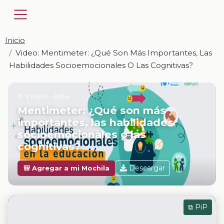
Inicio
Video: Mentimeter: ¿Qué Son Más Importantes, Las
Habilidades Socioemocionales O Las Cognitivas?
📎 VIDEO · MP4
Mentimeter: ¿Qué son más
importantes, las habilidades
socioemocionales o las
cognitivas?
Descargar
🎒 Agregar a mi Mochila
⧉ PiP