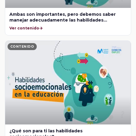
Ambas son importantes, pero debemos saber
manejar adecuadamente las habilidades
socioemocionales para aplicar asertivamente las
Ver contenido
cognitivas
CONTENIDO
¿Qué son para ti las habilidades