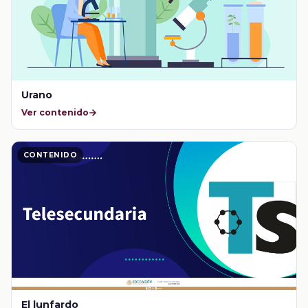
Urano
Ver contenido
CONTENIDO
El lunfardo