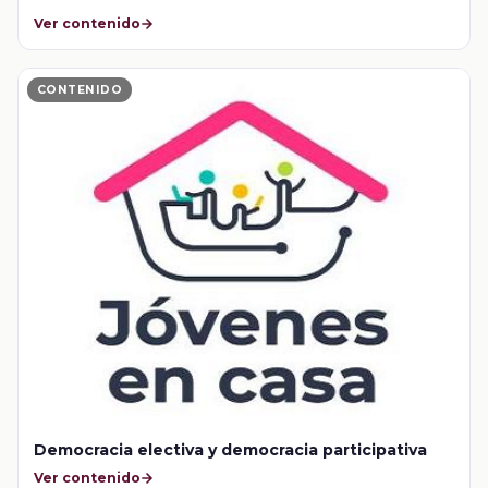
Ver contenido
CONTENIDO
Democracia electiva y democracia participativa
Ver contenido