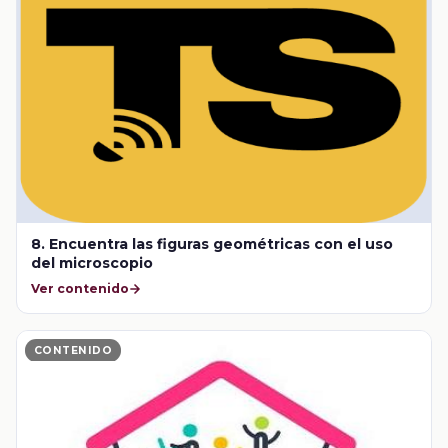
8. Encuentra las figuras geométricas con el uso
del microscopio
Ver contenido
CONTENIDO