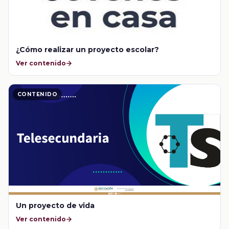
¿Cómo realizar un proyecto escolar?
Ver contenido
CONTENIDO
Un proyecto de vida
Ver contenido