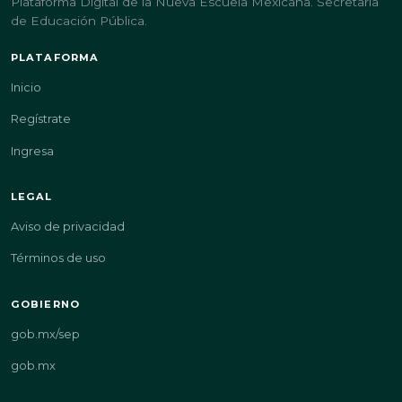
Plataforma Digital de la Nueva Escuela Mexicana. Secretaría
de Educación Pública.
PLATAFORMA
Inicio
Regístrate
Ingresa
LEGAL
Aviso de privacidad
Términos de uso
GOBIERNO
gob.mx/sep
gob.mx