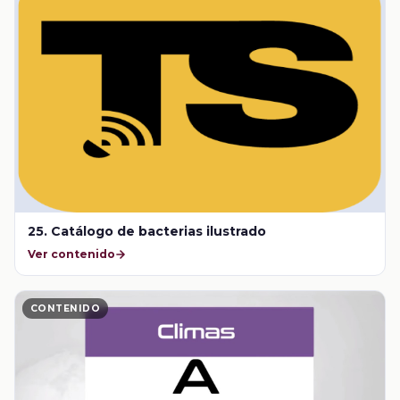
25. Catálogo de bacterias ilustrado
Ver contenido
CONTENIDO