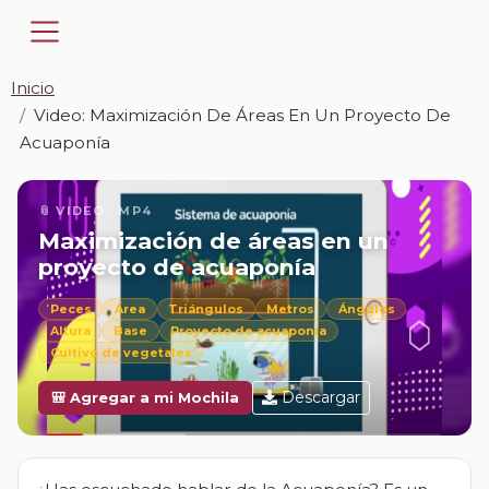
Inicio
Video: Maximización De Áreas En Un Proyecto De
Acuaponía
📎 VIDEO · MP4
Maximización de áreas en un
proyecto de acuaponía
Peces
Área
Triángulos
Metros
Ángulos
Altura
Base
Proyecto de acuaponía
Cultivo de vegetales
Descargar
🎒 Agregar a mi Mochila