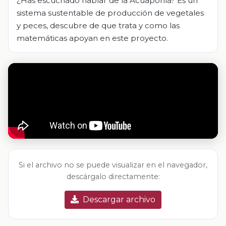
¿Has escuchado hablar de la Acuaponía? Es un
sistema sustentable de producción de vegetales
y peces, descubre de que trata y como las
matemáticas apoyan en este proyecto.
Si el archivo no se puede visualizar en el navegador,
descárgalo directamente:
Descargar archivo