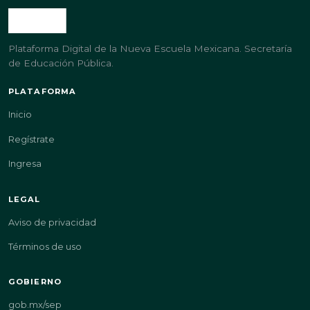
Plataforma Digital de la Nueva Escuela Mexicana. Secretaría
de Educación Pública.
PLATAFORMA
Inicio
Regístrate
Ingresa
LEGAL
Aviso de privacidad
Términos de uso
GOBIERNO
gob.mx/sep