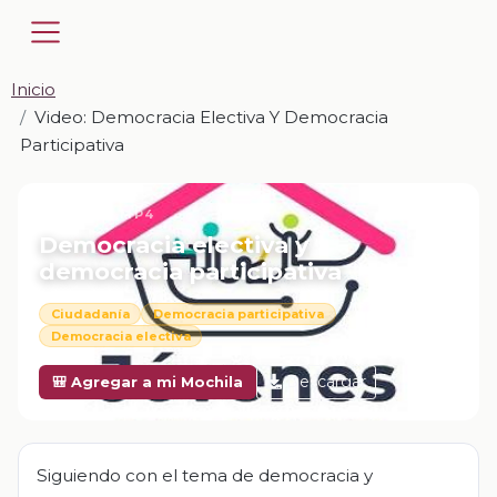
Inicio
Video: Democracia Electiva Y Democracia
Participativa
📎 VIDEO · MP4
Democracia electiva y
democracia participativa
Ciudadanía
Democracia participativa
Democracia electiva
Descargar
🎒 Agregar a mi Mochila
Siguiendo con el tema de democracia y