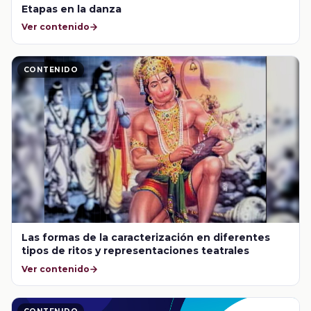
Etapas en la danza
Ver contenido
CONTENIDO
Las formas de la caracterización en diferentes
tipos de ritos y representaciones teatrales
Ver contenido