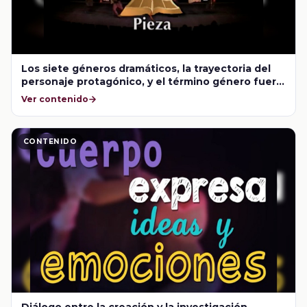
Los siete géneros dramáticos, la trayectoria del
personaje protagónico, y el término género fuera
del contexto teatral
Ver contenido
CONTENIDO