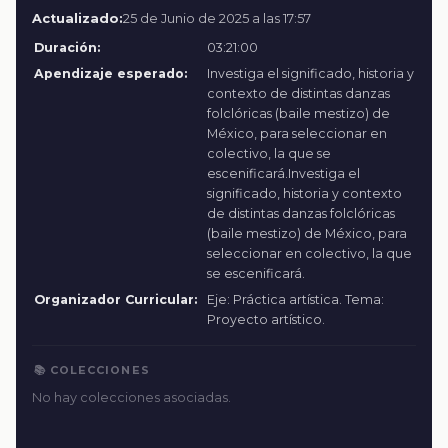
Actualizado:
25 de Junio de 2025 a las 17:57
Duración:
03:21:00
Apendizaje esperado:
Investiga el significado, historia y
contexto de distintas danzas
folclóricas (baile mestizo) de
México, para seleccionar en
colectivo, la que se
escenificará.Investiga el
significado, historia y contexto
de distintas danzas folclóricas
(baile mestizo) de México, para
seleccionar en colectivo, la que
se escenificará.
Organizador Curricular:
Eje: Práctica artística. Tema:
Proyecto artístico.
📚 COLECCIONES
No hay colecciones asociadas.