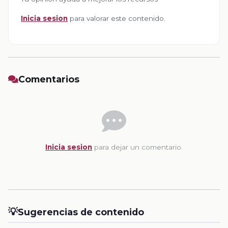
Inicia sesion
para valorar este contenido.
Comentarios
Inicia sesion
para dejar un comentario.
💡
Sugerencias de contenido