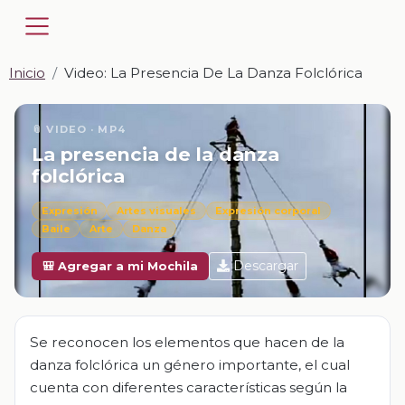
Inicio
Video: La Presencia De La Danza Folclórica
📎 VIDEO · MP4
La presencia de la danza
folclórica
Expresión
Artes visuales
Expresión corporal
Baile
Arte
Danza
Descargar
🎒 Agregar a mi Mochila
Se reconocen los elementos que hacen de la
danza folclórica un género importante, el cual
cuenta con diferentes características según la