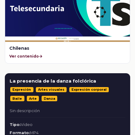
Chilenas
Ver contenido
La presencia de la danza folclórica
Expresión
Artes visuales
Expresión corporal
Baile
Arte
Danza
Sin descripción
Tipo:
Video
Formato:
MP4