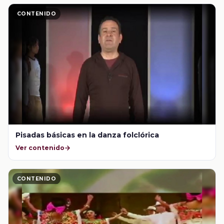
CONTENIDO
Pisadas básicas en la danza folclórica
Ver contenido
CONTENIDO