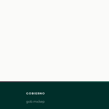
GOBIERNO
gob.mx/sep