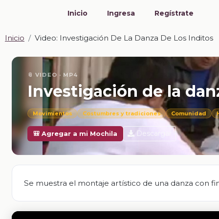
Inicio
Ingresa
Regístrate
Inicio
Video: Investigación De La Danza De Los Inditos
📎 VIDEO · MP4
Investigación de la danz
Movimientos
Costumbres y tradiciones
Comunidad
Descargar
🎒 Agregar a mi Mochila
Se muestra el montaje artístico de una danza con fi