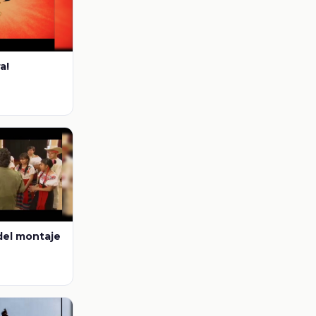
a!
del montaje