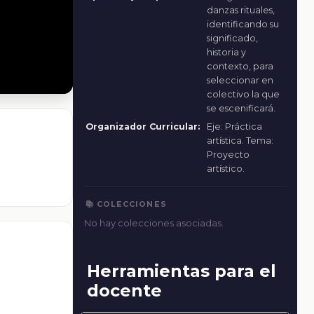
danzas rituales,
identificando su
significado,
historia y
contexto, para
seleccionar en
colectivo la que
se escenificará.
Organizador Curricular:
Eje: Práctica
artística. Tema:
Proyecto
artístico.
📚 COLECCIONES
No hay colecciones asociadas.
Herramientas para el
docente