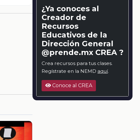
¿Ya conoces al
Creador de
Recursos
Educativos de la
Dirección General
@prende.mx CREA ?
Crea recursos para tus clases.
Regístrate en la NEMD
aquí
.
Conoce al CREA