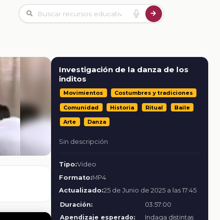
Investigación de la danza de los
inditos
Movimientos
Costumbres y tradiciones
Comunidad
Historia
Ritual
Baile
Arte
Danza
Sin descripción
Tipo:
Video
Formato:
MP4
Actualizado:
25 de Junio de 2025 a las 17:45
Duración:
03:57:00
Apendizaje esperado:
Indaga distintas