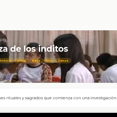
a de los inditos
Historia
Ritual
Baile
Arte
Danza
nes rituales y sagrados que comienza con una investigación.