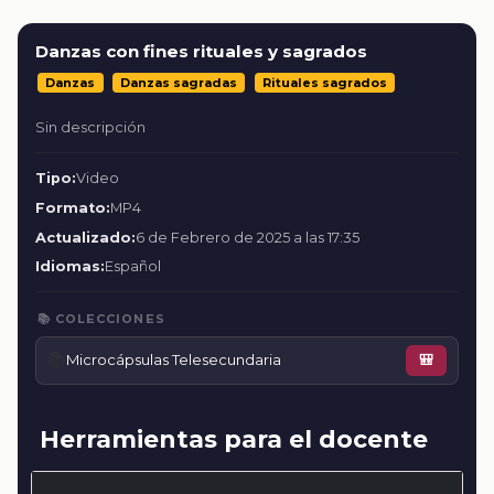
Danzas con fines rituales y sagrados
Danzas
Danzas sagradas
Rituales sagrados
Sin descripción
Tipo:
Video
Formato:
MP4
Actualizado:
6 de Febrero de 2025 a las 17:35
Idiomas:
Español
📚 COLECCIONES
📚
Microcápsulas Telesecundaria
🎒
Herramientas para el docente