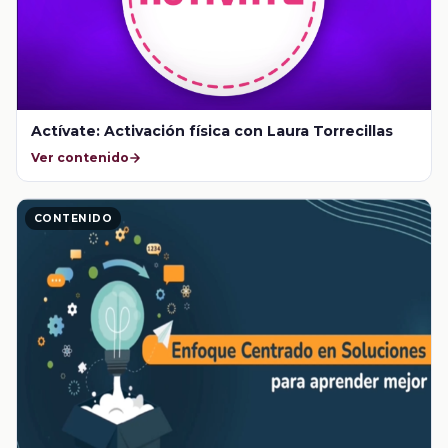
Actívate: Activación física con Laura Torrecillas
Ver contenido
CONTENIDO