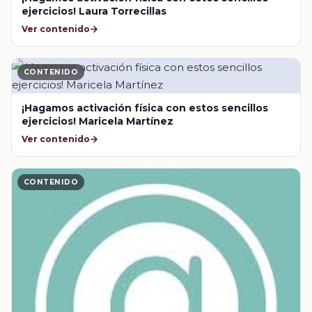
ejercicios! Laura Torrecillas
Ver contenido
CONTENIDO
¡Hagamos activación física con estos sencillos
ejercicios! Maricela Martínez
Ver contenido
CONTENIDO