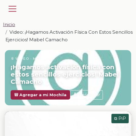
Inicio
Video: ¡Hagamos Activación Física Con Estos Sencillos
Ejercicios! Mabel Camacho
📎 VIDEO · MP4
¡Hagamos activación física con
estos sencillos ejercicios! Mabel
Camacho
Descargar
🎒 Agregar a mi Mochila
⧉ PiP