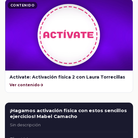
CONTENIDO
Actívate: Activación física 2 con Laura Torrecillas
Ver contenido
¡Hagamos activación física con estos sencillos
ejercicios! Mabel Camacho
Sin descripción