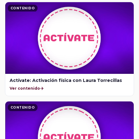
CONTENIDO
Actívate: Activación física con Laura Torrecillas
Ver contenido
CONTENIDO