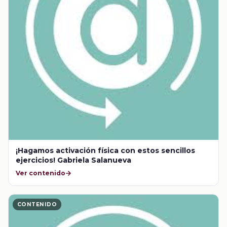
¡Hagamos activación física con estos sencillos
ejercicios! Gabriela Salanueva
Ver contenido
CONTENIDO