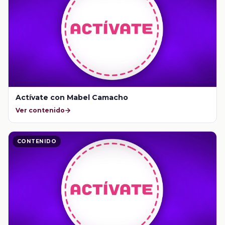
Actívate con Mabel Camacho
Ver contenido
CONTENIDO