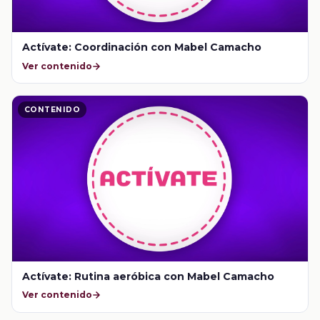
Actívate: Coordinación con Mabel Camacho
Ver contenido
CONTENIDO
Actívate: Rutina aeróbica con Mabel Camacho
Ver contenido