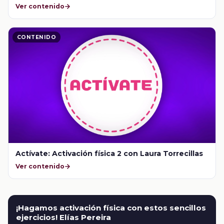
Ver contenido
CONTENIDO
Actívate: Activación física 2 con Laura Torrecillas
Ver contenido
¡Hagamos activación física con estos sencillos
ejercicios! Elías Pereira