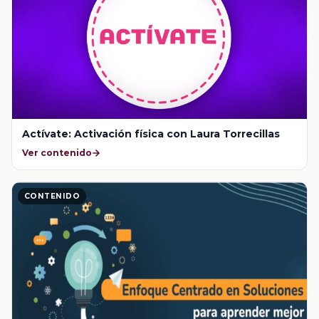
Actívate: Activación física con Laura Torrecillas
Ver contenido
CONTENIDO