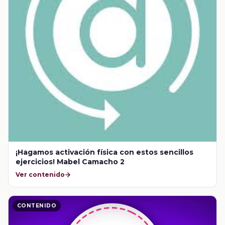
¡Hagamos activación física con estos sencillos
ejercicios! Mabel Camacho 2
Ver contenido
CONTENIDO