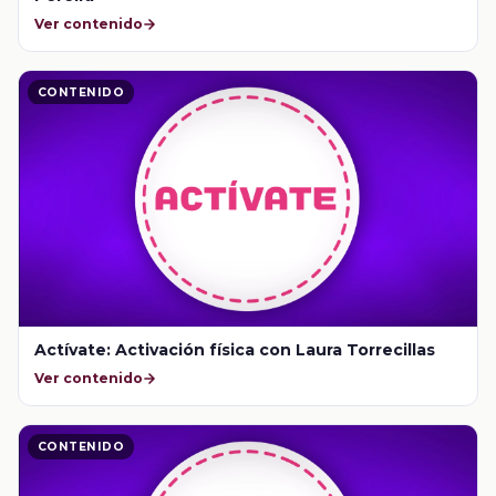
Ver contenido
CONTENIDO
Actívate: Activación física con Laura Torrecillas
Ver contenido
CONTENIDO