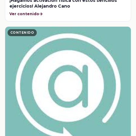
¡Hagamos activación física con estos sencillos
ejercicios! Alejandro Cano
Ver contenido
CONTENIDO