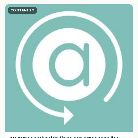
CONTENIDO