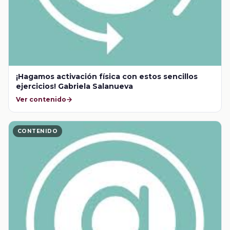
¡Hagamos activación física con estos sencillos
ejercicios! Gabriela Salanueva
Ver contenido
CONTENIDO