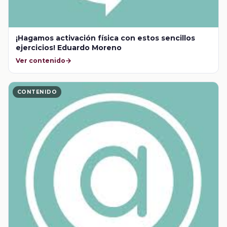
¡Hagamos activación física con estos sencillos
ejercicios! Eduardo Moreno
Ver contenido
CONTENIDO