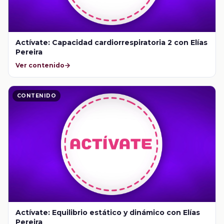
Actívate: Capacidad cardiorrespiratoria 2 con Elías
Pereira
Ver contenido
CONTENIDO
Actívate: Equilibrio estático y dinámico con Elías
Pereira