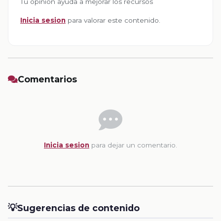
Tu opinion ayuda a mejorar los recursos
Inicia sesion
para valorar este contenido.
Comentarios
Inicia sesion
para dejar un comentario.
💡
Sugerencias de contenido