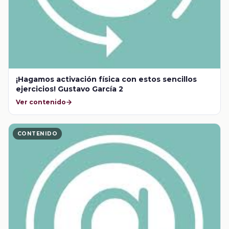
¡Hagamos activación física con estos sencillos
ejercicios! Gustavo García 2
Ver contenido
CONTENIDO