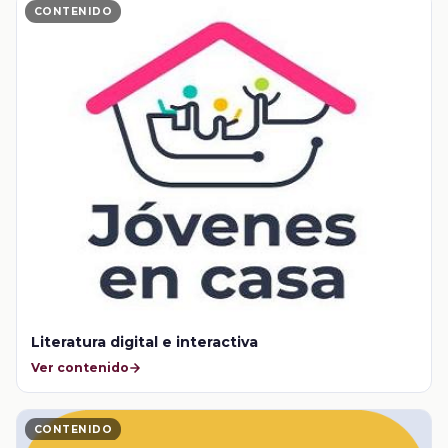
CONTENIDO
Literatura digital e interactiva
Ver contenido
CONTENIDO