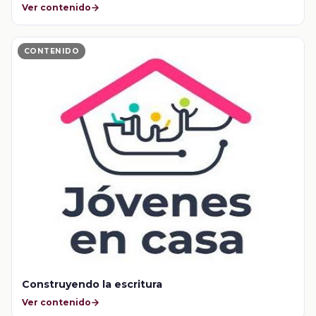
Ver contenido
CONTENIDO
Construyendo la escritura
Ver contenido