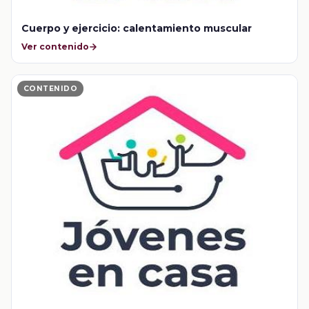
Cuerpo y ejercicio: calentamiento muscular
Ver contenido
CONTENIDO