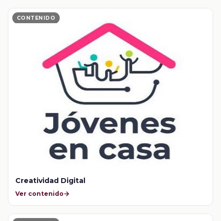
CONTENIDO
Creatividad Digital
Ver contenido