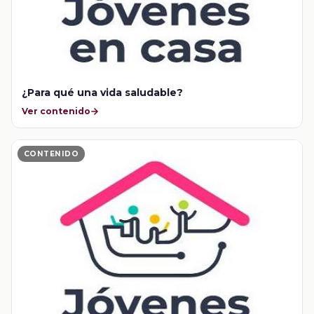
¿Para qué una vida saludable?
Ver contenido
CONTENIDO