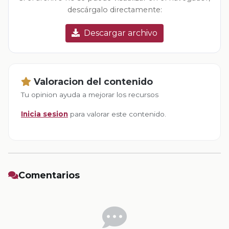
descárgalo directamente:
Descargar archivo
Valoracion del contenido
Tu opinion ayuda a mejorar los recursos
Inicia sesion
para valorar este contenido.
Comentarios