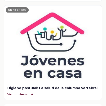
CONTENIDO
Higiene postural: La salud de la columna vertebral
Ver contenido