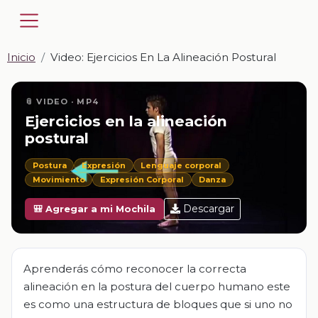
Inicio
Video: Ejercicios En La Alineación Postural
📎 VIDEO · MP4
Ejercicios en la alineación
postural
Postura
Expresión
Lenguaje corporal
Movimiento
Expresión Corporal
Danza
Descargar
🎒 Agregar a mi Mochila
Aprenderás cómo reconocer la correcta
alineación en la postura del cuerpo humano este
es como una estructura de bloques que si uno no