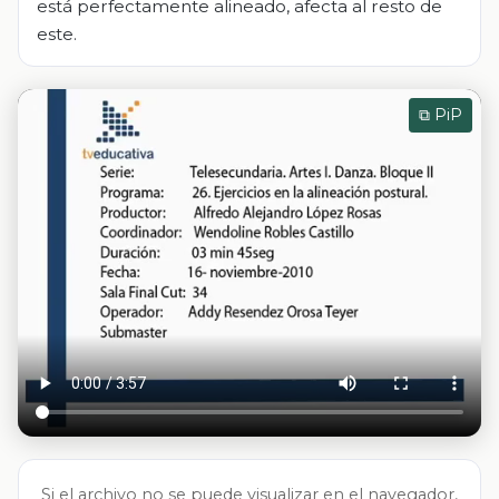
está perfectamente alineado, afecta al resto de
este.
⧉ PiP
Si el archivo no se puede visualizar en el navegador,