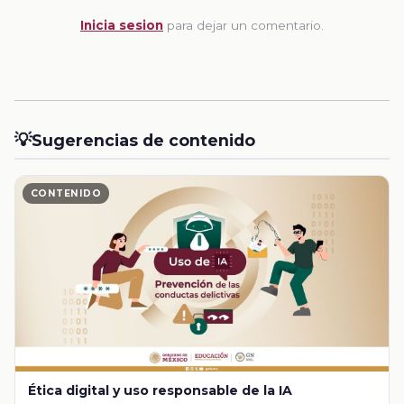
Inicia sesion
para dejar un comentario.
💡
Sugerencias de contenido
CONTENIDO
Ética digital y uso responsable de la IA