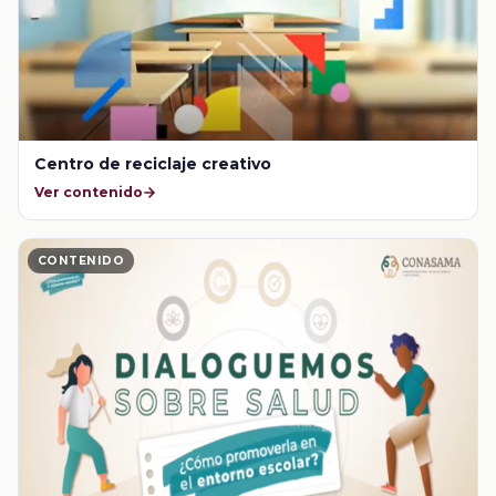
Centro de reciclaje creativo
Ver contenido
CONTENIDO