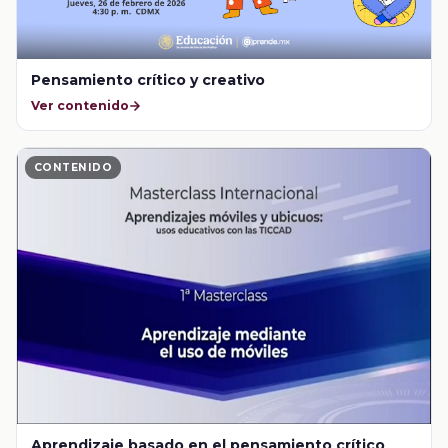
Pensamiento crítico y creativo
Ver contenido
CONTENIDO
Aprendizaje basado en el pensamiento crítico