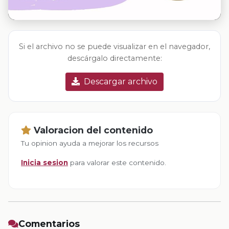
Si el archivo no se puede visualizar en el navegador,
descárgalo directamente:
Descargar archivo
Valoracion del contenido
Tu opinion ayuda a mejorar los recursos
Inicia sesion
para valorar este contenido.
Comentarios