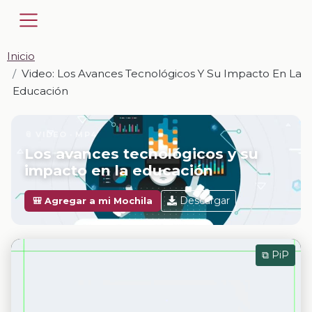
Inicio
Video: Los Avances Tecnológicos Y Su Impacto En La
Educación
📎 VIDEO · MP4
Los avances tecnológicos y su
impacto en la educación
Descargar
🎒 Agregar a mi Mochila
⧉ PiP