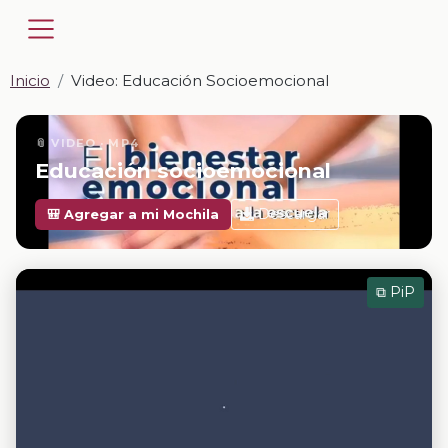
Inicio
Video: Educación Socioemocional
📎 VIDEO · MP4
Educación socioemocional
Descargar
🎒 Agregar a mi Mochila
⧉ PiP