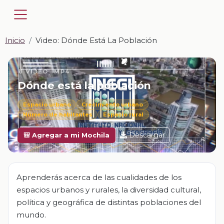
Inicio
Video: Dónde Está La Población
📎 VIDEO · MP4
Dónde está la población
Espacio urbano
Crecimiento urbano
Número de habitantes
Espacio rural
Descargar
🎒 Agregar a mi Mochila
Aprenderás acerca de las cualidades de los
espacios urbanos y rurales, la diversidad cultural,
política y geográfica de distintas poblaciones del
mundo.