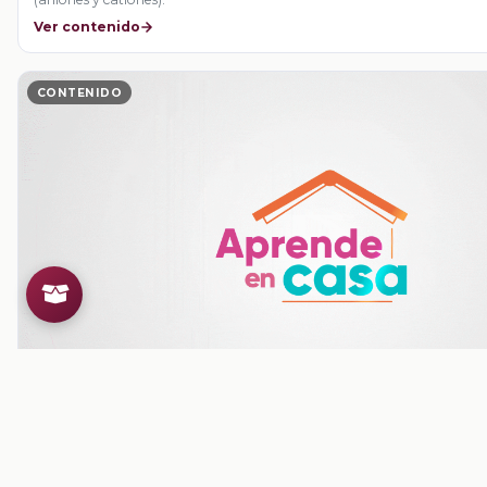
Ver contenido
CONTENIDO
¿Cómo representar los átomos de los elementos quím
representa elementos, moléculas, átomos, iones (aniones y cationes) 
simbología química.