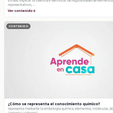
organización de los elementos químicos.
Énfasis: explicar la valencia e identificar las regularidades de element
representativos, …
Ver contenido
CONTENIDO
¿Cómo se representa el conocimiento químico?
representa mediante la simbología química, elementos, moléculas, á
(aniones y cationes).