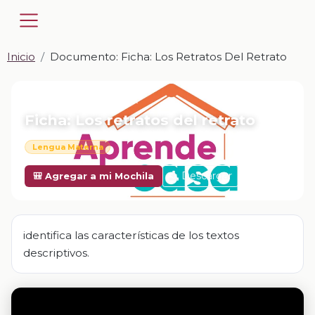
Inicio
Documento: Ficha: Los Retratos Del Retrato
📎 DOCUMENTO · DOCX
Ficha: Los retratos del retrato
Lengua Materna
Descargar
🎒 Agregar a mi Mochila
identifica las características de los textos
descriptivos.