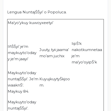
Lengua NuntajŠŠyi’ o Popoluca.
Ma’yo’ykuy kuwoyxeetyi’
IipŠ’k
IñŠŠyi’ je’m
Juuty, tyii jaama’
nakotkumnetaa
maykuyto’oday
mo’am juchix
je’m
y je’m jaayi’
ma’yo’oyipŠ’k
Maykuyto’oday
nuntajŠŠyi’. Je’m
KuyujkuytyŠkjoo
waaknŠ’.
m.
Maykuy 84.
Maykuyto’oday
nuntajŠŠyi’.