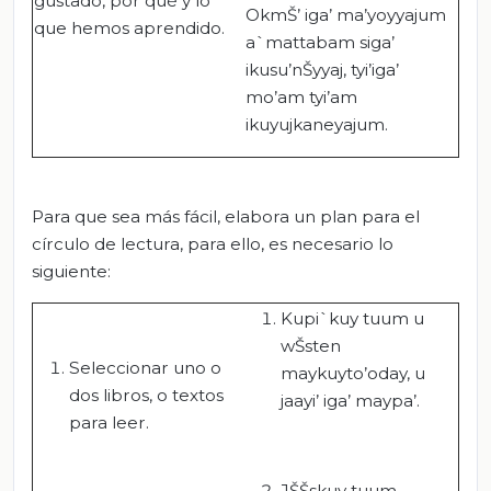
gustado, por qué y lo
OkmŠ’ iga’ ma’yoyyajum
que hemos aprendido.
a`mattabam siga’
ikusu’nŠyyaj, tyi’iga’
mo’am tyi’am
ikuyujkaneyajum.
Para que sea más fácil, elabora un plan para el
círculo de lectura, para ello, es necesario lo
siguiente:
Kupi`kuy tuum u
wŠsten
Seleccionar uno o
maykuyto’oday, u
dos libros, o textos
jaayi’ iga’ maypa’.
para leer.
JŠŠskuy tuum