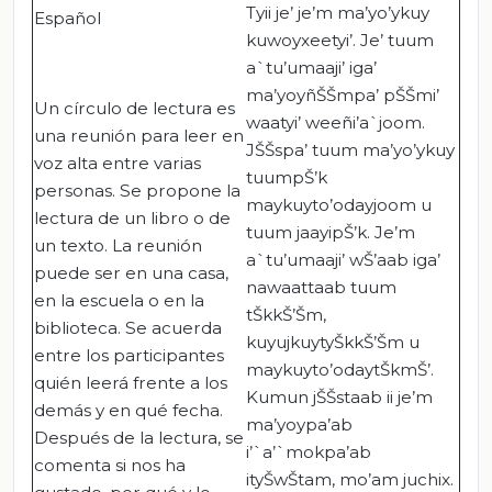
Tyii je’ je’m ma’yo’ykuy
Español
kuwoyxeetyi’. Je’ tuum
a`tu’umaaji’ iga’
ma’yoyñŠŠmpa’ pŠŠmi’
Un círculo de lectura es
waatyi’ weeñi’a`joom.
una reunión para leer en
JŠŠspa’ tuum ma’yo’ykuy
voz alta entre varias
tuumpŠ’k
personas. Se propone la
maykuyto’odayjoom u
lectura de un libro o de
tuum jaayipŠ’k. Je’m
un texto. La reunión
a`tu’umaaji’ wŠ’aab iga’
puede ser en una casa,
nawaattaab tuum
en la escuela o en la
tŠkkŠ’Šm,
biblioteca. Se acuerda
kuyujkuytyŠkkŠ’Šm u
entre los participantes
maykuyto’odaytŠkmŠ’.
quién leerá frente a los
Kumun jŠŠstaab ii je’m
demás y en qué fecha.
ma’yoypa’ab
Después de la lectura, se
i’`a’`mokpa’ab
comenta si nos ha
ityŠwŠtam, mo’am juchix.