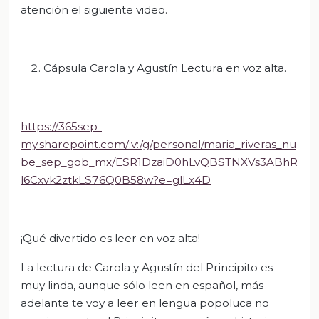
atención el siguiente video.
Cápsula Carola y Agustín Lectura en voz alta.
https://365sep-
my.sharepoint.com/:v:/g/personal/maria_riveras_nu
be_sep_gob_mx/ESR1DzaiD0hLvQBSTNXVs3ABhR
l6Cxvk2ztkLS76Q0B58w?e=glLx4D
¡Qué divertido es leer en voz alta!
La lectura de Carola y Agustín del Principito es
muy linda, aunque sólo leen en español, más
adelante te voy a leer en lengua popoluca no