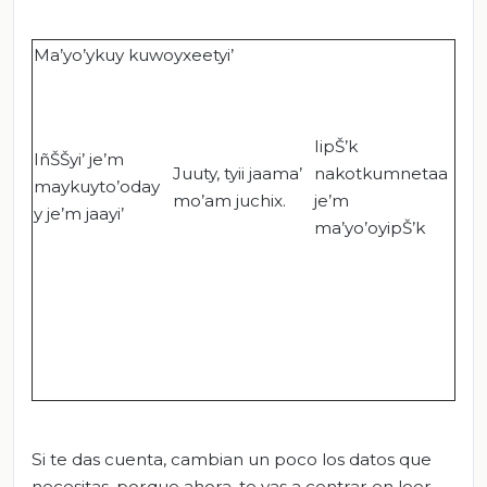
Ma’yo’ykuy kuwoyxeetyi’
IipŠ’k
IñŠŠyi’ je’m
Juuty, tyii jaama’
nakotkumnetaa
maykuyto’oday
mo’am juchix.
je’m
y je’m jaayi’
ma’yo’oyipŠ’k
Si te das cuenta, cambian un poco los datos que
necesitas, porque ahora, te vas a centrar en leer