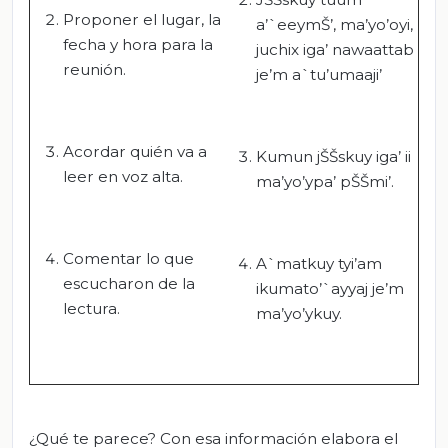
Proponer el lugar, la
a’`eeymŠ’, ma’yo’oyi,
fecha y hora para la
juchix iga’ nawaattab
reunión.
je’m a`tu’umaaji’
Acordar quién va a
Kumun jŠŠskuy iga’ ii
leer en voz alta.
ma’yo’ypa’ pŠŠmi’.
Comentar lo que
A`matkuy tyi’am
escucharon de la
ikumato’`ayyaj je’m
lectura.
ma’yo’ykuy.
¿Qué te parece? Con esa información elabora el