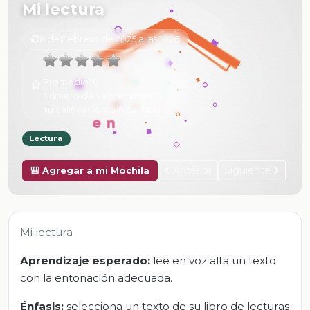
Mi lectura
6 de Febrero de 2025 a las 16:26
Promedio:
0
Número de valoraciones:
0
Tu calificación:
Sin calificar
Lectura
Anterior
Siguiente
🎒 Agregar a mi Mochila
Mi lectura
Aprendizaje esperado:
lee en voz alta un texto
con la entonación adecuada.
Énfasis:
selecciona un texto de su libro de lecturas