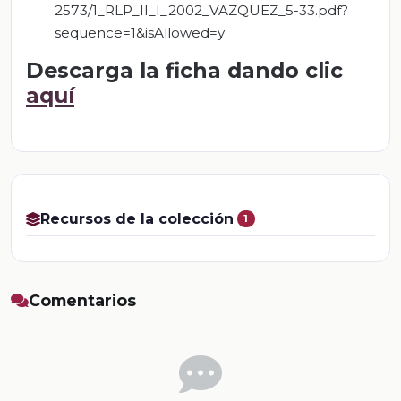
2573/1_RLP_II_I_2002_VAZQUEZ_5-33.pdf?
sequence=1&isAllowed=y
Descarga la ficha dando clic
aquí
Recursos de la colección
1
Comentarios