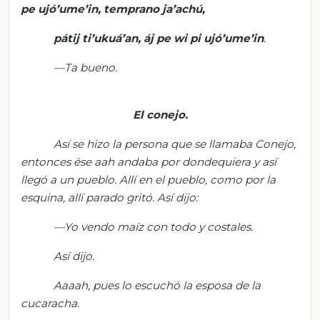
pe
ujó’ume’in
, temprano
ja’achú
,
pátij
ti’ukuá’an
,
áj
pe
wi
pi
ujó’ume’in
.
—Ta bueno.
El conejo
.
Así se hizo la
persona que se llamaba Conejo,
e
ntonces ése
a
ah
andaba por dondequiera y
así
llegó a un pueblo. Allí en el pueblo, como por
la
esquina, allí parado gritó. Así dijo:
—Yo vendo maí
z con todo y costales.
Así dijo.
Aaaah
, pues lo escuchó la esposa de la
cucaracha.