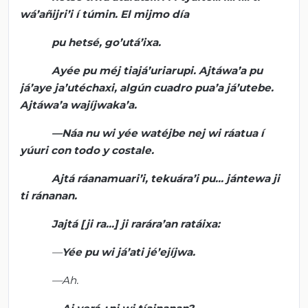
wá’añijri’i
í túmin. El
mijmo
día
pu
hetsé
,
go’utá’ixa
.
Ayée
pu
méj
tiajá’uriarupi
.
Ajtáwa’a
pu
já’aye
ja’utéchaxi
, algún cuadro
pua’a
já’utebe
.
Ajtáwa’a
wajíjwaka’a
.
—
Náa
nu
wi
yée
watéjbe
nej
wi
ráatua
í
yúuri
con todo y costale.
Ajtá
ráanamuari’i
,
tekuára’i
pu
...
jántewa
ji
ti
ránanan
.
Jajtá
[ji
ra
...] ji
rarára’an
ratáixa
:
—
Yée
pu
wi
já’ati
jé’ejíjwa
.
—Ah.