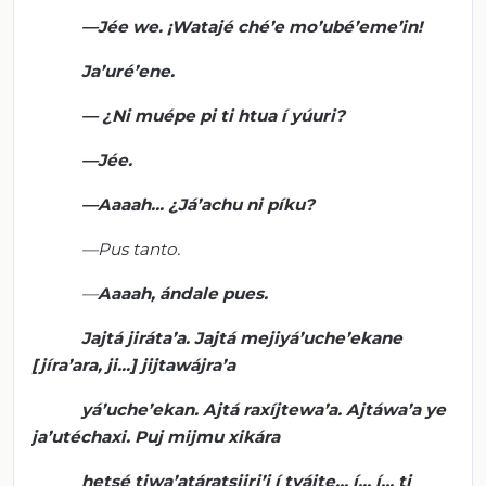
—
Jée
we
. ¡
Watajé
ché’e
mo’ubé’eme’in
!
Ja’uré’ene
.
— ¿
Ni
muépe
pi ti
htua
í
yúuri
?
—
Jée
.
—
Aaaah
... ¿
Já’achu
ni
píku
?
—Pus tanto.
—
Aaaah
, ándale pues.
Jajtá
jiráta’a
.
Jajtá
meji
yá’uche’ekane
[
jíra’ara
, ji...]
jijtawájra’a
yá’uche’ekan
.
Ajtá
raxíjtewa’a
.
Ajtáwa’a
ye
ja’utéchaxi
.
Puj
mijmu
xikára
hetsé
tiwa’atáratsiiri’i
í
tyáite
...
í...
í... ti