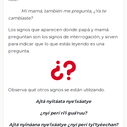
Mi mamá,
también me pregunta
, ¿Y
a te
cambiaste?
Los signos que aparecen donde papá y mamá
preguntan son los signos de interrogación, y sirven
para indicar que lo que estás leyendo es una
pregunta.
Observa qué otros signos se están utilizando.
Ajtá
nyitáata
nye'ixáatye
¿
nyí
perí
r
ɨ
ʹ
ɨ
guáʹruu
?
Ajtá
nyináana
nye'ixáatye
¿
nyí
perí
tyiʹtyéechan
?