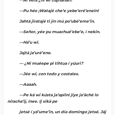
—
Ai
verá ¿ni
wi
tíajnanan
?
—Pu
hée
¡
Watajé
che’e
yebe’eré’enein
!
Jahtá
jiratajé
ti
jín
mú
po’ubé’eme’in
.
—Señor,
yée
pu
muachué’ebe’e
, í
nekin
.
—
Há’u
wi
.
Jajtá
ja’uré’ene
.
— ¿
Ni
muéepe
pi
tihtua
í
yúuri
?
—
Jée
wi
, con todo y costales.
—
Aaaah
.
—Pe
ká
wi
kústa
ja’apíini
jíye
ja’áché
lo
niracha’ij
,
ínee
.
Ij
xiká
pe
jetsé
í
yá’ume’in
, un día domingo
jetsé
.
Jáj