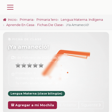
Inicio
Primaria
Primaria 1ero
Lengua Materna. Indígena
Aprende En Casa
Fichas De Clase
¡Ya Amaneció!
📚 FICHA DE CLASE
¡Ya amaneció!
6 de Febrero de 2025 a las 16:07
Promedio:
0
Número de valoraciones:
0
Tu calificación:
Sin calificar
Lengua Materna (clase bilingüe)
Anterior
Siguiente
🎒 Agregar a mi Mochila