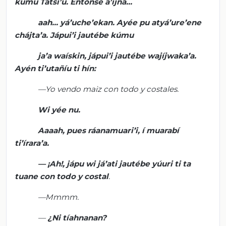
kúmu
Tátsi’u
.
Entonse
a’íjna
...
aah
...
yá’uche’ekan
.
Ayée
pu
atyá’ure’ene
chájta’a
.
Jápui’i
jautébe
kúmu
ja’a
waískin
,
jápui’i
jautébe
wajíjwaka’a
.
Ayén
ti’utañíu
ti
hín
:
—Yo vendo
maiz
con todo y costales.
Wi
yée
nu
.
Aaaah
, pues
ráanamuari’i
, í
muarabí
ti’írara’a
.
— ¡
Ah!,
jápu
wi
já’ati
jautébe
yúuri
ti
ta
tuane
con todo y costal
.
—
Mmmm
.
—
¿
Ni
tíahnanan
?