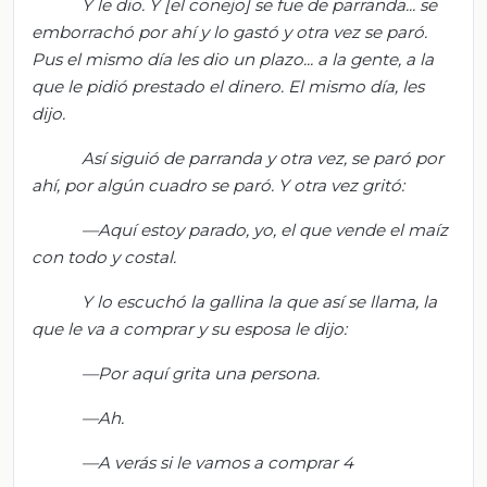
Y le dio. Y [el conejo] se fue de parranda... se
emborrachó por
ahí
y
lo
gastó y
otra vez se paró.
Pus el mismo día les dio un plazo... a la gente, a la
que le pidió prestado el dinero. El mismo día, les
dijo.
Así siguió de p
arranda y
otra vez, s
e paró por
ahí
, por algún cuadro
se
paró. Y otra vez gritó:
—Aquí estoy parado, yo, el que vende el maíz
con todo y costal.
Y lo escuchó
la gallina
la que así se
llama, la
que le va a comprar y
su esposa le dijo:
—Por aquí grita una persona.
—Ah.
—
A
verás si le vamos a comprar
4