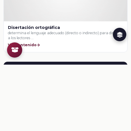
Disertación ortográfica
determina el lenguaje adecuado (directo o indirecto) para dirigirse
a los lectores …
Ver contenido
Herramientas para el docente
¿Ya conoces al Creador de
Recursos Educativos de la
Dirección General @prende.mx
CREA ?
Crea recursos para tus clases. Regístrate en la
NEMD
aquí
.