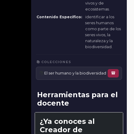
vivos y de
ecosistemas.
Contenido Específico:
identificar a los
seres humanos
como parte de los
seres vivos, la
naturaleza y la
biodiversidad.
📚 COLECCIONES
📚
El ser humano y la biodiversidad
🎒
Herramientas para el
docente
¿Ya conoces al
Creador de