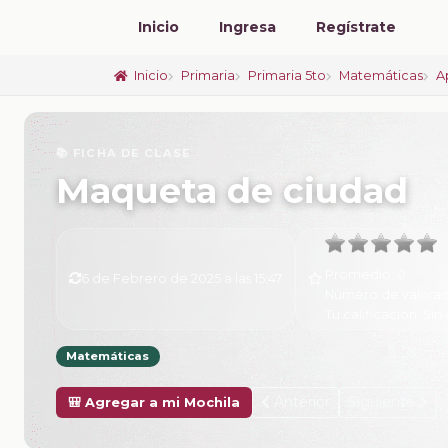
Inicio
Ingresa
Regístrate
Inicio
Primaria
Primaria 5to
Matemáticas
A
📚 FICHA DE CLASE
Maqueta de ciudad
Promedio:
0
6 de Febrero de 2025 a las 15:47
Número de valorac
Tu calificación:
Sin 
Matemáticas
Anterior
Siguiente
🎒 Agregar a mi Mochila