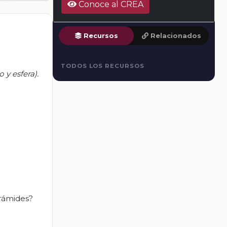
Conoce al CREA
Recursos
Relacionados
TODOS LOS RECURSOS
 y esfera).
irámides?