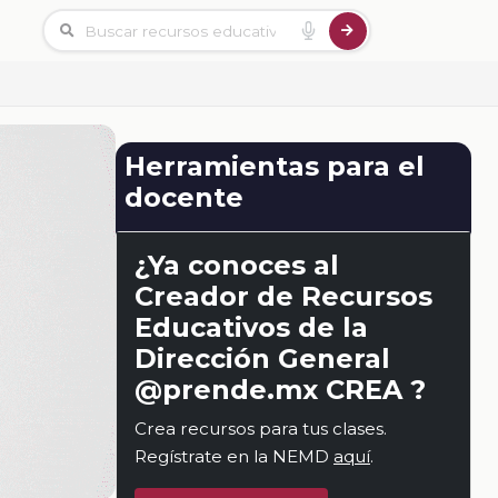
Herramientas para el
docente
¿Ya conoces al
Creador de Recursos
Educativos de la
Dirección General
@prende.mx CREA ?
Crea recursos para tus clases.
Regístrate en la NEMD
aquí
.