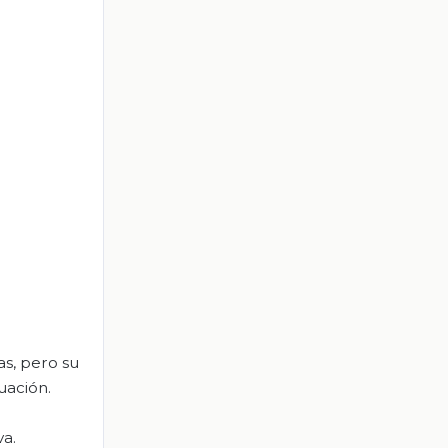
as, pero su
uación.
va.