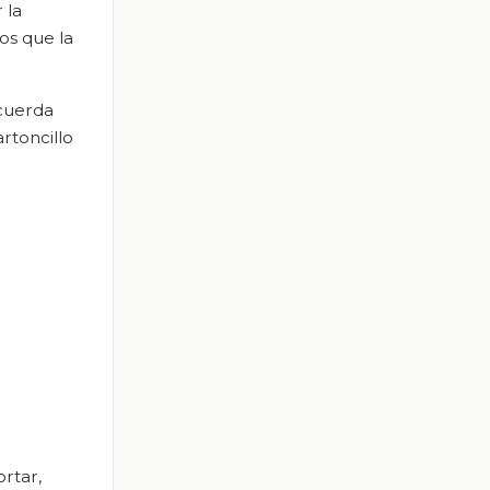
 la
os que la
ecuerda
artoncillo
ortar,