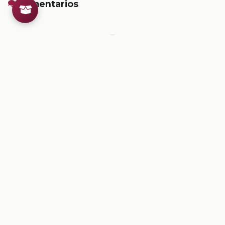
Comentarios
Inicia sesion
para dejar un comentario.
💡
Sugerencias de contenido
CONTENIDO