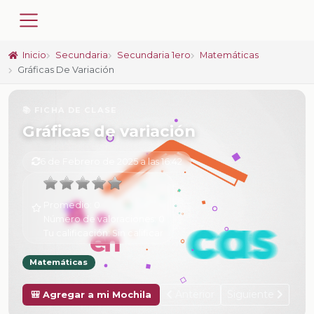
Inicio
Secundaria
Secundaria 1ero
Matemáticas
Gráficas De Variación
📚 FICHA DE CLASE
Gráficas de variación
6 de Febrero de 2025 a las 16:42
Promedio:
0
Número de valoraciones:
0
Tu calificación:
Sin calificar
Matemáticas
Anterior
Siguiente
🎒 Agregar a mi Mochila