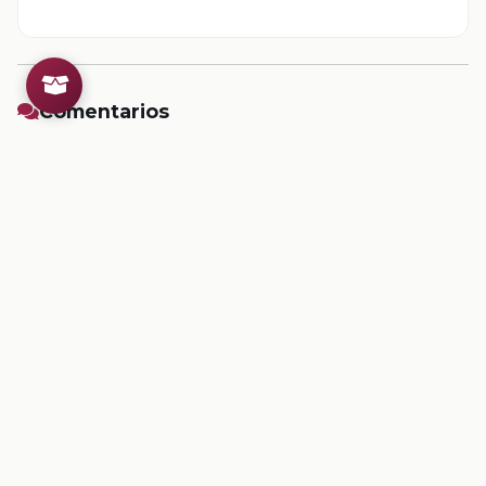
Comentarios
Inicia sesion
para dejar un comentario.
💡
Sugerencias de contenido
CONTENIDO