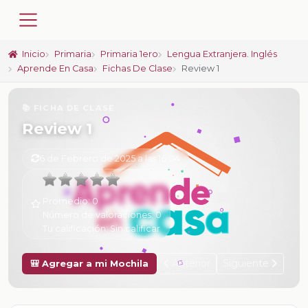
Inicio
Primaria
Primaria 1ero
Lengua Extranjera. Inglés
Aprende En Casa
Fichas De Clase
Review 1
📚 FICHA DE CLASE
Review 1
6 de Febrero de 2025 a las 16:04
Promedio:
0
Número de valoraciones:
0
Tu calificación:
Sin calificar
Anterior
Siguiente
🎒 Agregar a mi Mochila