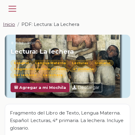
Inicio
PDF: Lectura: La Lechera
📎 PDF · PDF
Lectura: La lechera
Español
Lengua Materna
Lecturas
Glosario
Fragmento de libro de texto
4° primaria
Ser lectores
La lechera
Descargar
🎒 Agregar a mi Mochila
Fragmento del Libro de Texto, Lengua Materna.
Español: Lecturas, 4° primaria. La lechera. Incluye
glosario.