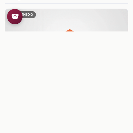
CONTENIDO
Damos forma a nuestro proyecto
aborda una situación relevante de interés local relacionada con
el contexto mundial.
Ver contenido
CONTENIDO