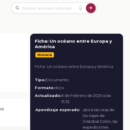
Ficha: Un océano entre Europa y
América
Historia
Ficha: Un océano entre Europa y América
Tipo:
Documento
Formato:
docx
Actualizado:
6 de Febrero de 2025 a las
15:32
na
Apendizaje esperado:
ubica las rutas de
los viajes de
Cristóbal Colón, las
expediciones