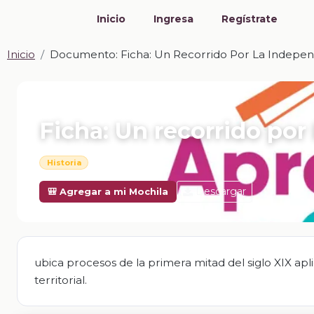
Inicio
Ingresa
Regístrate
Inicio
Documento: Ficha: Un Recorrido Por La Indepe
📎 DOCUMENTO · DOCX
Ficha: Un recorrido po
Historia
Descargar
🎒 Agregar a mi Mochila
ubica procesos de la primera mitad del siglo XIX apli
territorial.