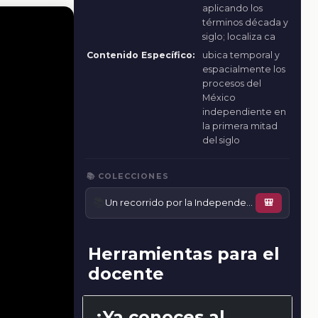
aplicando los
términos década y
siglo; localiza ca
Contenido Específico:
ubica temporal y
espacialmente los
procesos del
México
independiente en
la primera mitad
del siglo
📚 COLECCIONES
📚
Un recorrido por la Independencia de México
🎒
Herramientas para el
docente
¿Ya conoces al