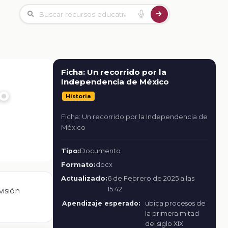
Ficha: Un recorrido por la
Independencia de México
co
Historia
Ficha: Un recorrido por la Independencia de
México
Tipo:
Documento
Formato:
docx
Actualizado:
6 de Febrero de 2025 a las
15:42
visión
Apendizaje esperado:
ubica procesos de
la primera mitad
del siglo XIX