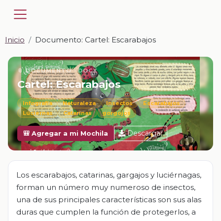
Inicio
Documento: Cartel: Escarabajos
📎 DOCUMENTO · DOCX
Cartel: Escarabajos
Infografía
Naturaleza
Insectos
Escarabajos
Lúciernas
Catarinas
gorgojos
Descargar
🎒 Agregar a mi Mochila
Los escarabajos, catarinas, gargajos y luciérnagas,
forman un número muy numeroso de insectos,
una de sus principales características son sus alas
duras que cumplen la función de protegerlos, a