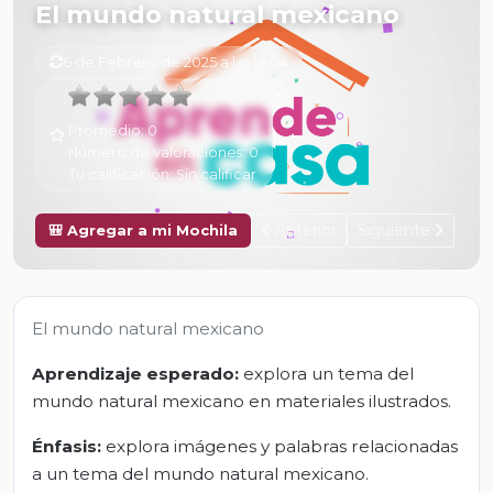
El mundo natural mexicano
6 de Febrero de 2025 a las 16:04
Promedio:
0
Número de valoraciones:
0
Tu calificación:
Sin calificar
Anterior
Siguiente
🎒 Agregar a mi Mochila
El mundo natural mexicano
Aprendizaje esperado:
explora un tema del
mundo natural mexicano en materiales ilustrados.
Énfasis:
explora imágenes y palabras relacionadas
a un tema del mundo natural mexicano.