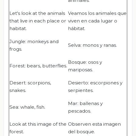
animales.
Let's look at the animals
Veamos los animales que
that live in each place or
viven en cada lugar o
habitat.
hábitat.
Jungle: monkeys and
Selva: monos y ranas.
frogs.
Bosque: osos y
Forest: bears, butterflies.
mariposas.
Desert: scorpions,
Desierto: escorpiones y
snakes.
serpientes.
Mar: ballenas y
Sea: whale, fish.
pescados.
Look at this image of the
Observen esta imagen
forest.
del bosque.