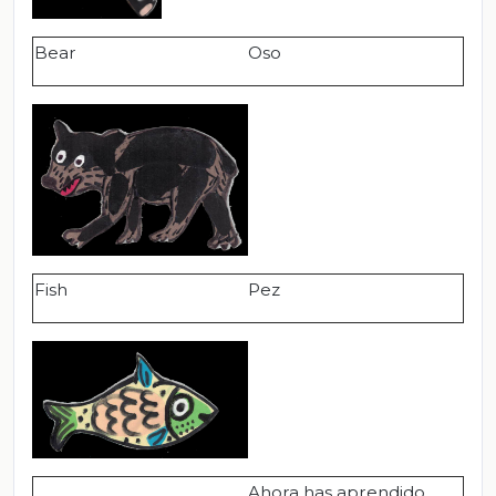
Bear
Oso
Fish
Pez
Ahora has aprendido