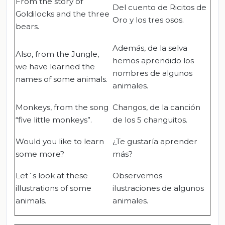
From the story of
Del cuento de Ricitos de
Goldilocks and the three
Oro y los tres osos.
bears.
Además, de la selva
Also, from the Jungle,
hemos aprendido los
we have learned the
nombres de algunos
names of some animals.
animales.
Monkeys, from the song
Changos, de la canción
“five little monkeys”.
de los 5 changuitos.
Would you like to learn
¿Te gustaría aprender
some more?
más?
Let´s look at these
Observemos
illustrations of some
ilustraciones de algunos
animals.
animales.