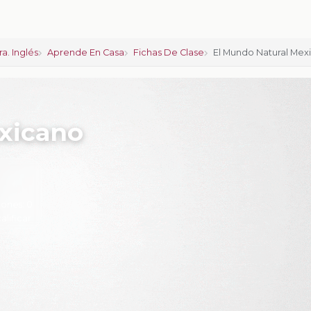
a. Inglés
Aprende En Casa
Fichas De Clase
El Mundo Natural Mex
xicano
iones:
0
calificar