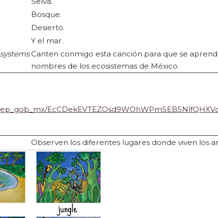
Selva.
Bosque.
Desierto.
Y el mar.
osystems
Canten conmigo esta canción para que se aprend
nombres de los ecosistemas de México.
nube_sep_gob_mx/EcCDekEVTEZOsd9WOhWPmSEB5NlfQHX
Observen los diferentes lugares donde viven los a