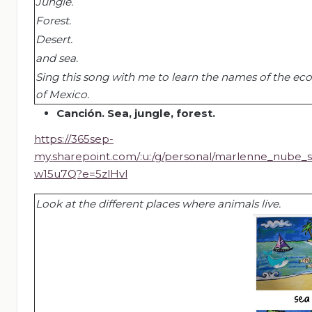
Jungle
.
Forest.
Desert
.
and sea.
Sing this song with me to learn the names of the ec
of Mexico.
Canción.
Sea,
jungle
,
forest
.
https://365sep-
my.sharepoint.com/:u:/g/personal/marlenne_
w15u7Q?e=5zlHvl
Look at the different places where animals live.