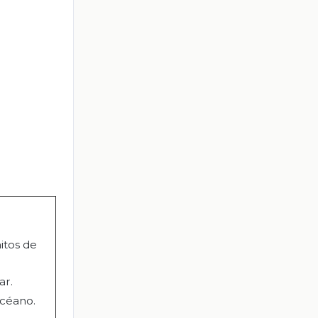
itos de
ar.
océano.