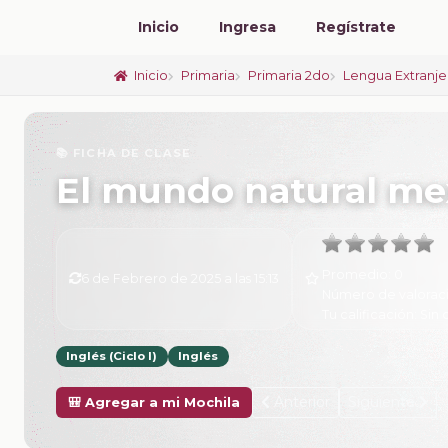
Inicio
Ingresa
Regístrate
Inicio
Primaria
Primaria 2do
Lengua Extranjer
📚 FICHA DE CLASE
El mundo natural me
Promedio:
0
6 de Febrero de 2025 a las 15:13
Número de valorac
Tu calificación:
Sin 
Inglés (Ciclo I)
Inglés
Anterior
Siguiente
🎒 Agregar a mi Mochila