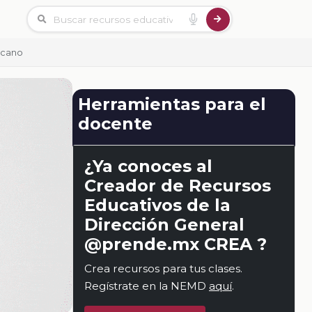
icano
Herramientas para el
docente
¿Ya conoces al
Creador de Recursos
Educativos de la
Dirección General
@prende.mx CREA ?
Crea recursos para tus clases.
Regístrate en la NEMD
aquí
.