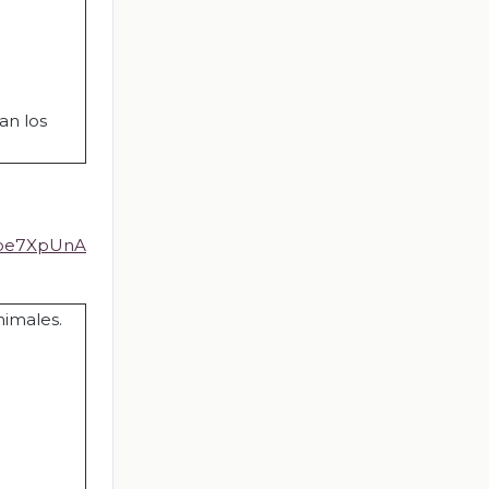
an los
Voe7XpUnA
nimales.