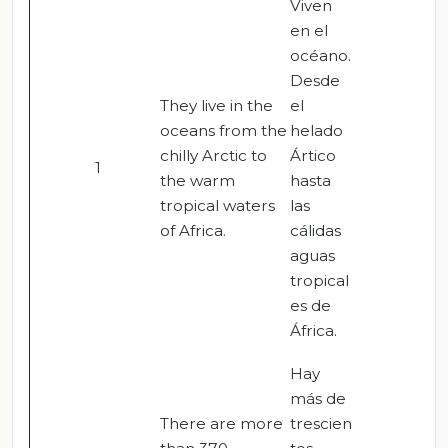
Viven
en el
océano.
Desde
They live in the
el
oceans from the
helado
chilly Arctic to
Ártico
1
the warm
hasta
tropical waters
las
of Africa.
cálidas
aguas
tropical
es de
África.
Hay
más de
There are more
trescien