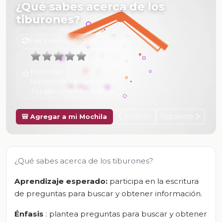
¿Qué sabes acerca de los
tiburones?
6 de Febrero de 2025 a las 15:33
Promedio:
0
Número de valoraciones:
0
Tu calificación:
Sin calificar
Anterior
Siguiente
🎒 Agregar a mi Mochila
¿Qué sabes acerca de los tiburones?
Aprendizaje esperado:
participa en la escritura
de preguntas para buscar y obtener información.
Énfasis
: plantea preguntas para buscar y obtener