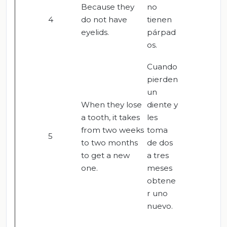
Because they
no
4
do not have
tienen
eyelids.
párpad
os.
Cuando
pierden
un
When they lose
diente y
a tooth, it takes
les
from two weeks
toma
5
to two months
de dos
to get a new
a tres
one.
meses
obtene
r uno
nuevo.