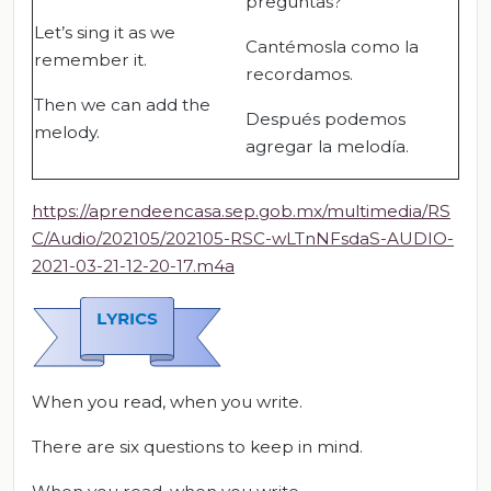
preguntas?
Let’s sing it as we
Cantémosla como la
remember it.
recordamos.
Then we can add the
Después podemos
melody.
agregar la melodía.
https://aprendeencasa.sep.gob.mx/multimedia/RS
C/Audio/202105/202105-RSC-wLTnNFsdaS-AUDIO-
2021-03-21-12-20-17.m4a
When you read, when you write.
There are six questions to keep in mind.