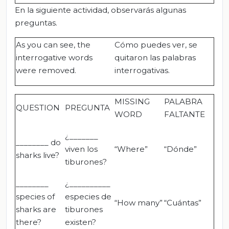
En la siguiente actividad, observarás algunas
preguntas.
As you can see, the
Cómo puedes ver, se
interrogative words
quitaron las palabras
were removed.
interrogativas.
MISSING
PALABRA
QUESTION
PREGUNTA
WORD
FALTANTE
¿_______
________ do
viven los
“Where”
“Dónde”
sharks live?
tiburones?
________
¿__________
species of
especies de
“How many”
“Cuántas”
sharks are
tiburones
there?
existen?