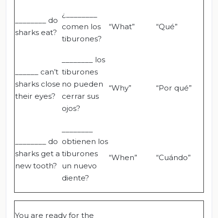
¿________
________ do
comen los
“What”
“Qué”
sharks eat?
tiburones?
________ los
______ can’t
tiburones
sharks close
no pueden
“Why”
“Por qué”
their eyes?
cerrar sus
ojos?
________
________ do
obtienen los
sharks get a
tiburones
“When”
“Cuándo”
new tooth?
un nuevo
diente?
You are ready for the