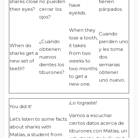
sharks close
no pueden
tienen
have
their eyes?
cerrar los
párpados.
eyelids.
ojos?
When they
Cuando
lose a tooth,
¿Cuándo
pierden uno
When do
it takes
obtienen
y les toma
sharks get a
from two
nuevos
dos
new set of
weeks to
dientes los
semanas
teeth?
two months
tiburones?
obtener
to get a
uno nuevo.
new one.
¡Lo lograste!
You did it!
Vamos a escuchar
Let’s listen to some facts
ciertos datos acerca de
about sharks with
tiburones con Matías, un
Matías, a student from