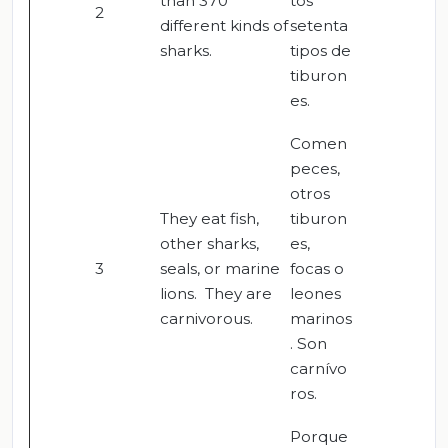
than 370
tos
2
different kinds of
setenta
sharks.
tipos de
tiburon
es.
Comen
peces,
otros
They eat fish,
tiburon
other sharks,
es,
3
seals, or marine
focas o
lions. They are
leones
carnivorous.
marinos
. Son
carnívo
ros.
Porque