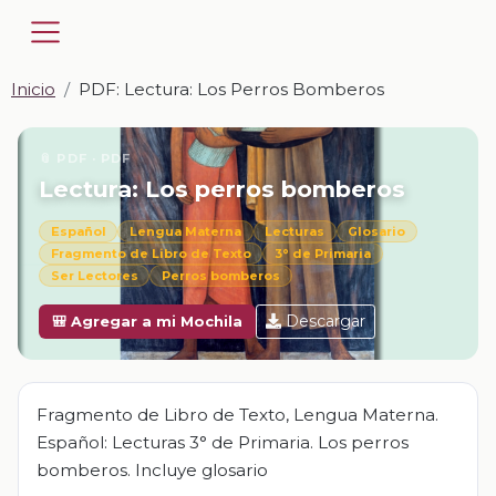
Inicio
PDF: Lectura: Los Perros Bomberos
📎 PDF · PDF
Lectura: Los perros bomberos
Español
Lengua Materna
Lecturas
Glosario
Fragmento de Libro de Texto
3° de Primaria
Ser Lectores
Perros bomberos
Descargar
🎒 Agregar a mi Mochila
Fragmento de Libro de Texto, Lengua Materna.
Español: Lecturas 3° de Primaria. Los perros
bomberos. Incluye glosario