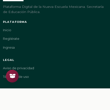
Plataforma Digital de la Nueva Escuela Mexicana. Secretaría
de Educación Pública.
PLATAFORMA
Inicio
Regístrate
Ingresa
LEGAL
Aviso de privacidad
Términos de uso
GOBIERNO
gob.mx/sep
gob.mx