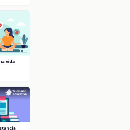
na vida
stancia