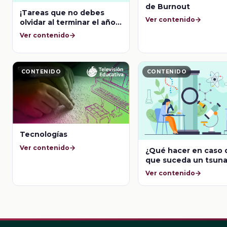
de Burnout
¡Tareas que no debes
Ver contenido
olvidar al terminar el año
escolar!
Ver contenido
CONTENIDO
CONTENIDO
Tecnologías
Ver contenido
¿Qué hacer en caso 
que suceda un tsun
Ver contenido