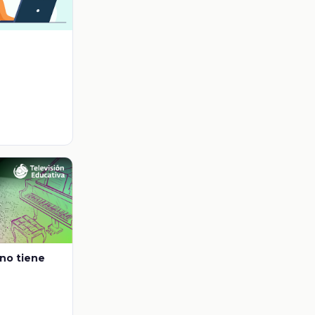
 no tiene
2