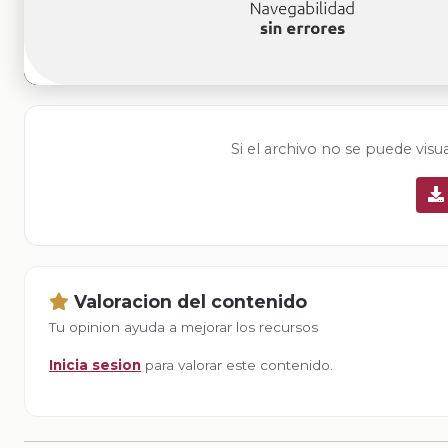
Si el archivo no se puede visu
Valoracion del contenido
Tu opinion ayuda a mejorar los recursos
Inicia sesion
para valorar este contenido.