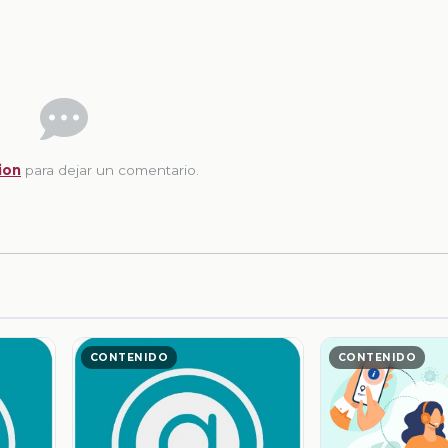
ion
para dejar un comentario.
CONTENIDO
CONTENIDO