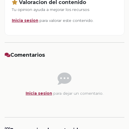
Valoracion del contenido
Tu opinion ayuda a mejorar los recursos
Inicia sesion
para valorar este contenido.
Comentarios
Inicia sesion
para dejar un comentario.