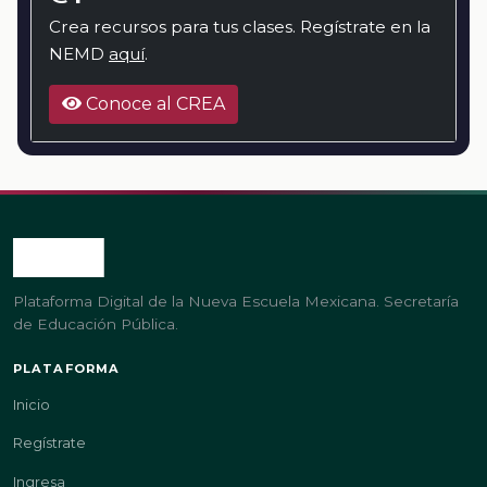
Crea recursos para tus clases. Regístrate en la
NEMD
aquí
.
Conoce al CREA
Plataforma Digital de la Nueva Escuela Mexicana. Secretaría
de Educación Pública.
PLATAFORMA
Inicio
Regístrate
Ingresa