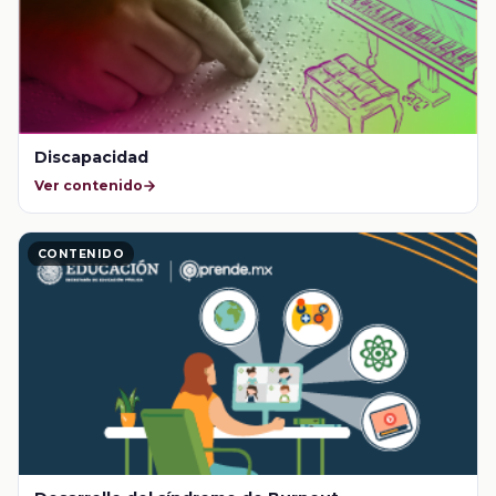
Discapacidad
Ver contenido
CONTENIDO