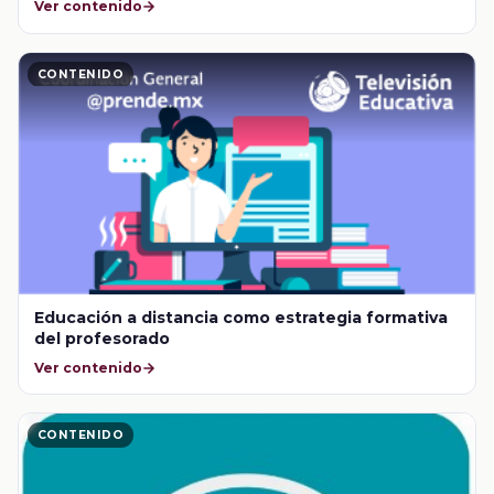
Ver contenido
CONTENIDO
Educación a distancia como estrategia formativa
del profesorado
Ver contenido
CONTENIDO