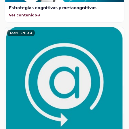
Estrategias cognitivas y metacognitivas
Ver contenido
CONTENIDO