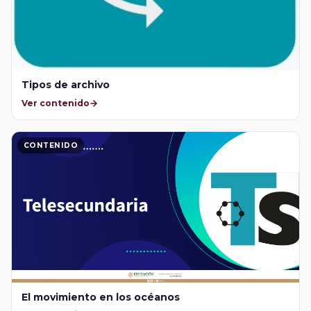
Tipos de archivo
Ver contenido
CONTENIDO
El movimiento en los océanos