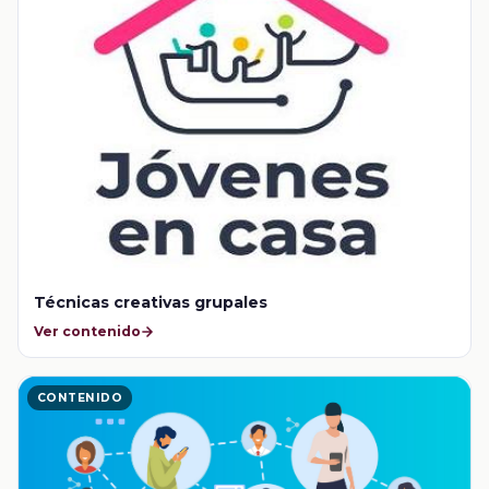
Técnicas creativas grupales
Ver contenido
CONTENIDO