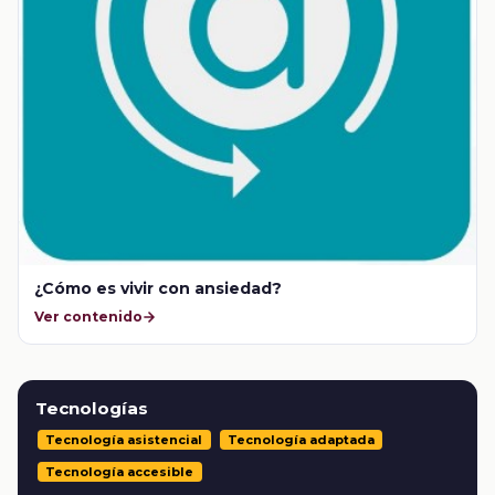
¿Cómo es vivir con ansiedad?
Ver contenido
Tecnologías
Tecnología asistencial
Tecnología adaptada
Tecnología accesible