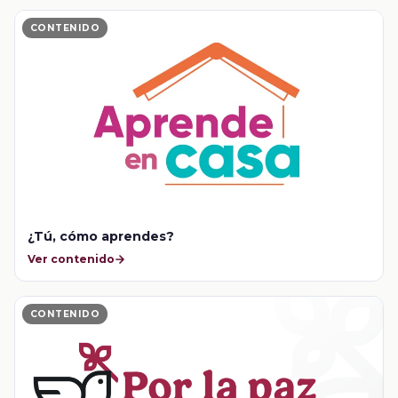
CONTENIDO
¿Tú, cómo aprendes?
Ver contenido
CONTENIDO