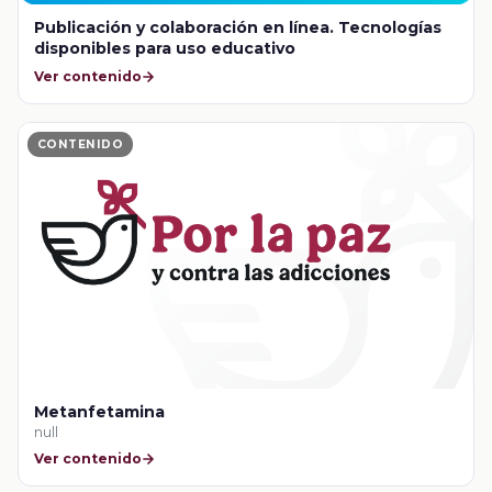
Publicación y colaboración en línea. Tecnologías
disponibles para uso educativo
Ver contenido
CONTENIDO
Metanfetamina
null
Ver contenido