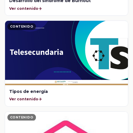
Desarrollo del síndrome de Burnout
Ver contenido
CONTENIDO
Tipos de energía
Ver contenido
CONTENIDO