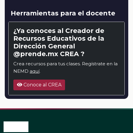
Herramientas para el docente
¿Ya conoces al Creador de
Recursos Educativos de la
Dirección General
@prende.mx CREA ?
Crea recursos para tus clases. Regístrate en la
NEMD
aquí
.
Conoce al CREA