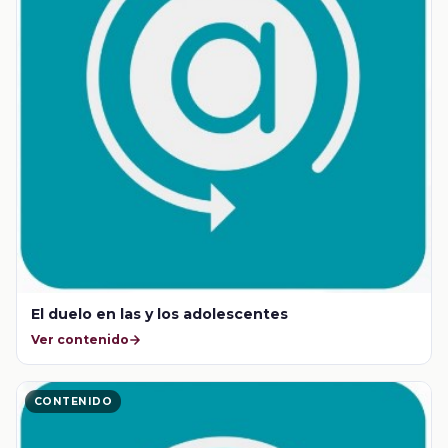
El duelo en las y los adolescentes
Ver contenido
CONTENIDO