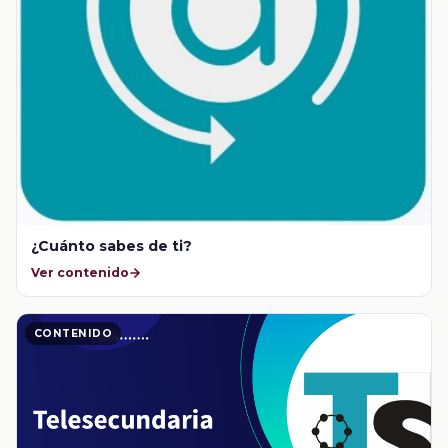
¿Cuánto sabes de ti?
Ver contenido
CONTENIDO