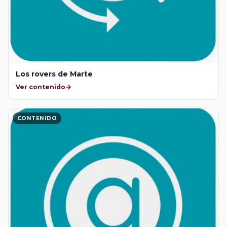
Los rovers de Marte
Ver contenido
CONTENIDO