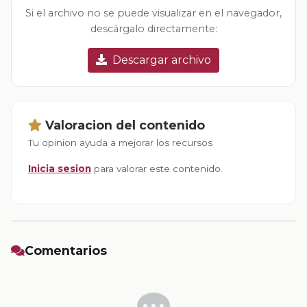
Si el archivo no se puede visualizar en el navegador,
descárgalo directamente:
Descargar archivo
Valoracion del contenido
Tu opinion ayuda a mejorar los recursos
Inicia sesion
para valorar este contenido.
Comentarios