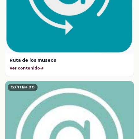
Ruta de los museos
Ver contenido
CONTENIDO