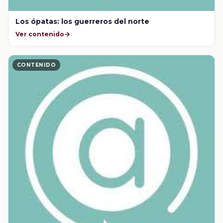
Los ópatas: los guerreros del norte
Ver contenido
CONTENIDO