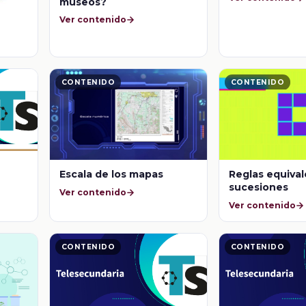
museos?
Ver contenido
CONTENIDO
CONTENIDO
Escala de los mapas
Reglas equiva
sucesiones
Ver contenido
Ver contenido
CONTENIDO
CONTENIDO