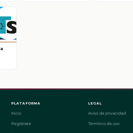
za
PLATAFORMA
LEGAL
Inicio
Aviso de privacidad
.
Regístrate
Términos de uso