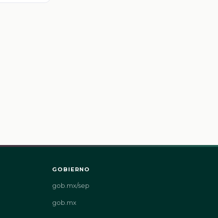
GOBIERNO
gob.mx/sep
gob.mx