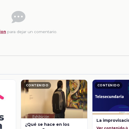
ion
para dejar un comentario.
CONTENIDO
CONTENIDO
La improvisaci
¿Qué se hace en los
Ver contenido