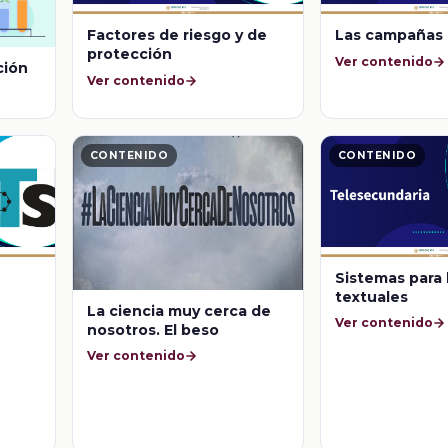
Factores de riesgo y de
Las campañas
protección
Ver contenido
ción
Ver contenido
CONTENIDO
CONTENIDO
Sistemas para 
textuales
La ciencia muy cerca de
Ver contenido
nosotros. El beso
Ver contenido