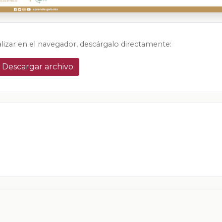
alizar en el navegador, descárgalo directamente:
Descargar archivo