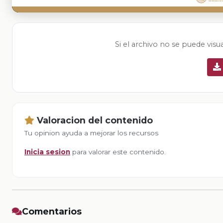
Si el archivo no se puede visu
Valoracion del contenido
Tu opinion ayuda a mejorar los recursos
Inicia sesion
para valorar este contenido.
Comentarios