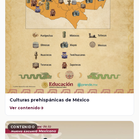
Culturas prehispánicas de México
Ver contenido
CONTENIDO