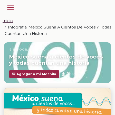
Inicio
Infografía: México Suena A Cientos De Voces Y Todas
Cuentan Una Historia
📎 INFOGRAFÍA · JPG
México suena a cientos de voces
y todas cuentan una historia
Descargar
🎒 Agregar a mi Mochila