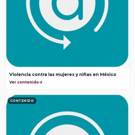
Violencia contra las mujeres y niñas en México
Ver contenido
CONTENIDO