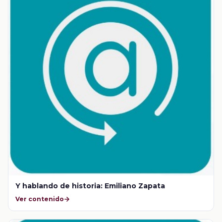
Y hablando de historia: Emiliano Zapata
Ver contenido