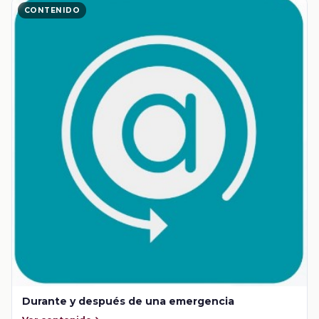
CONTENIDO
Durante y después de una emergencia