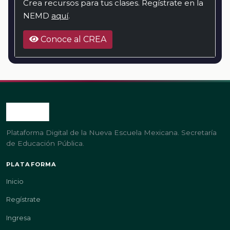
Crea recursos para tus clases. Regístrate en la
NEMD
aquí
.
Conoce al CREA
Plataforma Digital de la Nueva Escuela Mexicana. Secretaría
de Educación Pública.
PLATAFORMA
Inicio
Regístrate
Ingresa