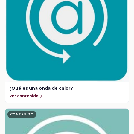
¿Qué es una onda de calor?
Ver contenido
CONTENIDO