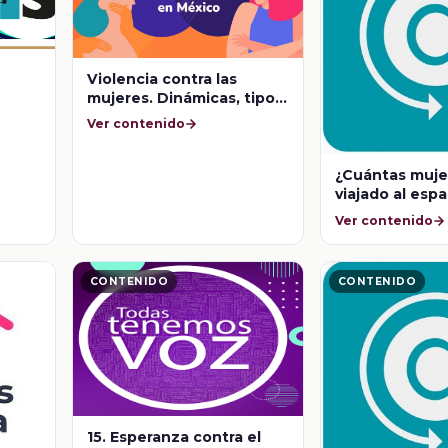
Violencia contra las
mujeres. Dinámicas, tipos
y modalidades
Ver contenido
¿Cuántas muje
viajado al esp
Ver contenido
CONTENIDO
CONTENIDO
15. Esperanza contra el