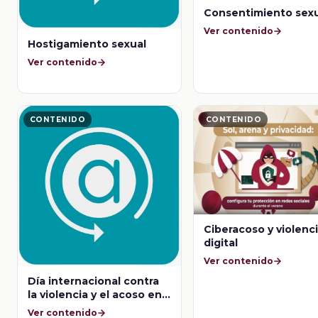
Consentimiento sex
Ver contenido
Hostigamiento sexual
Ver contenido
CONTENIDO
CONTENIDO
Ciberacoso y violenc
digital
Ver contenido
Día internacional contra
la violencia y el acoso en
la escuela
Ver contenido