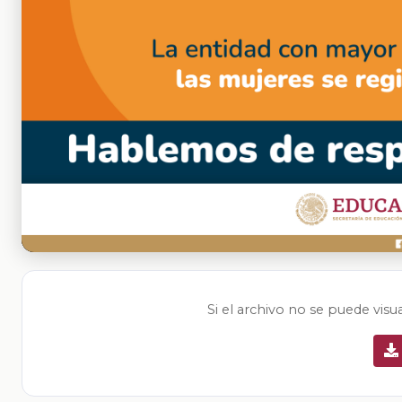
Si el archivo no se puede visu