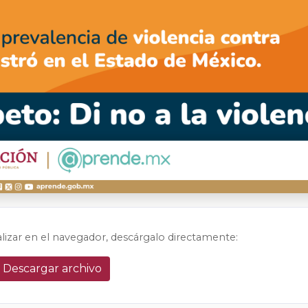
alizar en el navegador, descárgalo directamente:
Descargar archivo