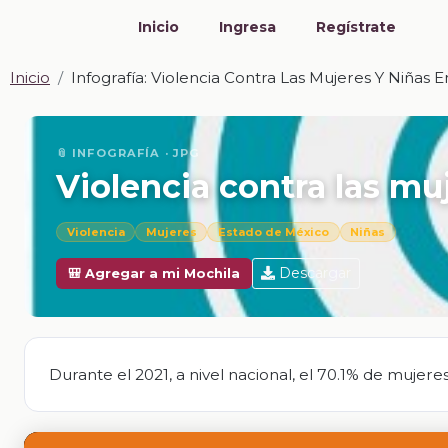
Inicio
Ingresa
Regístrate
Inicio
Infografía: Violencia Contra Las Mujeres Y Niñas 
📎 INFOGRAFÍA · JPG
Violencia contra las mu
Violencia
Mujeres
Estado de México
Niñas
Descargar
🎒 Agregar a mi Mochila
Durante el 2021, a nivel nacional, el 70.1% de mujer