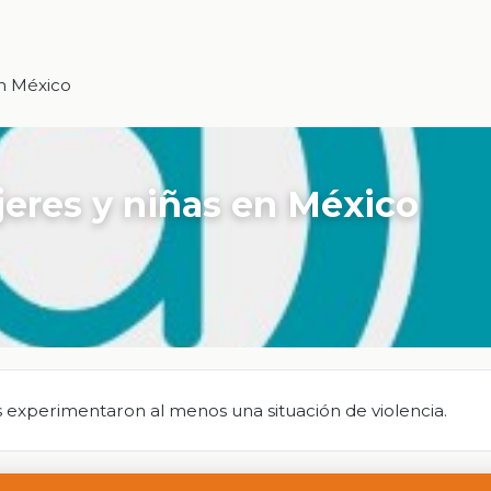
En México
jeres y niñas en México
es experimentaron al menos una situación de violencia.