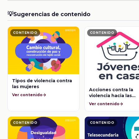
💡
Sugerencias de contenido
CONTENIDO
CONTENIDO
Tipos de violencia contra
las mujeres
Acciones contra la
Ver contenido
violencia hacia las
mujeres
Ver contenido
CONTENIDO
CONTENIDO