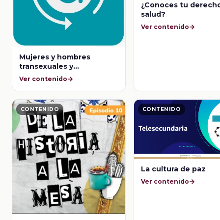
¿Conoces tu derecho
salud?
Ver contenido
Mujeres y hombres
transexuales y
transgénero en el
Ver contenido
deporte
CONTENIDO
CONTENIDO
La cultura de paz
Ver contenido