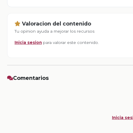
Valoracion del contenido
Tu opinion ayuda a mejorar los recursos
Inicia sesion
para valorar este contenido.
Comentarios
Inicia ses