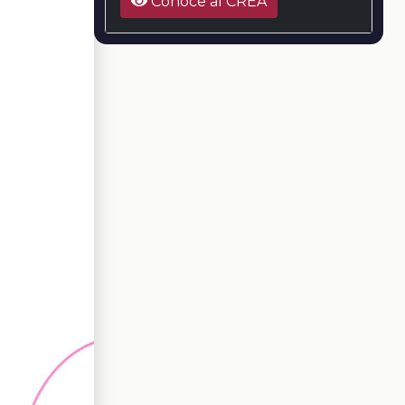
Conoce al CREA