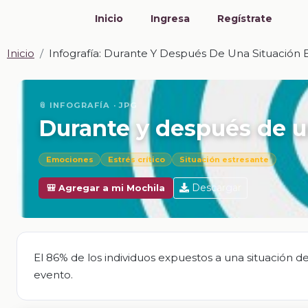
Inicio
Ingresa
Regístrate
Inicio
Infografía: Durante Y Después De Una Situación 
📎 INFOGRAFÍA · JPG
Durante y después de u
Emociones
Estrés crítico
Situación estresante
Descargar
🎒 Agregar a mi Mochila
El 86% de los individuos expuestos a una situación d
evento.