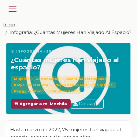
Inicio
Infografía: ¿Cuántas Mujeres Han Viajado Al Espacio?
📎 INFOGRAFÍA · JPG
¿Cuántas mujeres han viajado al
espacio?
Mujeres
Astronautas
Valentina Tereshkova
Katya Echazarreta
Viajes espaciales
Sally Ride
Peggy Whitson
Christina Koch
Descargar
🎒 Agregar a mi Mochila
Hasta marzo de 2022, 75 mujeres han viajado al