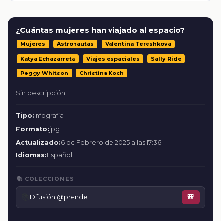
¿Cuántas mujeres han viajado al espacio?
Mujeres
Astronautas
Valentina Tereshkova
Katya Echazarreta
Viajes espaciales
Sally Ride
Peggy Whitson
Christina Koch
Sin descripción
Tipo:
Infografía
Formato:
jpg
Actualizado:
6 de Febrero de 2025 a las 17:36
Idiomas:
Español
📚 COLECCIONES
📚
Difusión @prende +
🎒