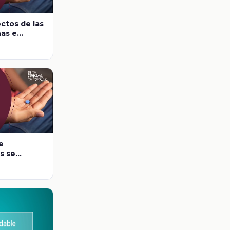
ectos de las
as e
médicas
e
s se
uir las
nas?