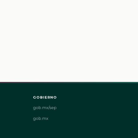
GOBIERNO
gob.mx/sep
gob.mx