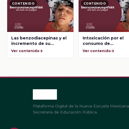
CONTENIDO
CONTENIDO
Las benzodiacepinas y el
Intoxicación por el
incremento de su
consumo de
consumo desde 1970
benzodiacepinas
Ver contenido
Ver contenido
Plataforma Digital de la Nueva Escuela Mexicana
Secretaría de Educación Pública.