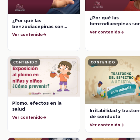
¿Por qué las
¿Por qué las
benzodiacepinas so
benzodiacepinas son
sustancias de abuso
Ver contenido
sustancias de abuso?
Ver contenido
CONTENIDO
CONTENIDO
Plomo, efectos en la
salud
Irritabilidad y trasto
de conducta
Ver contenido
Ver contenido