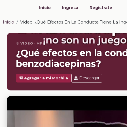
Inicio
Ingresa
Regístrate
Inicio
Video: ¿Qué Efectos En La Conducta Tiene La In
📎 VIDEO · MP4
¿Qué efectos en la cond
benzodiacepinas?
Descargar
🎒 Agregar a mi Mochila