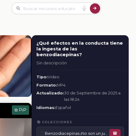
¿Qué efectos en la conducta tiene
la ingesta de las
benzodiacepinas?
Sin descripción
Tipo:
Video
Formato:
MP4
Actualizado:
30 de Septiembre de 2025 a
las 18:24
Idiomas:
Español
⧉ PiP
📚 COLECCIONES
📚
Benzodiacepinas ¡No son un juego!
🎒