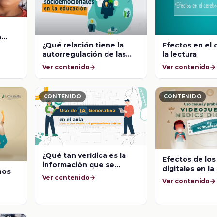
n
¿Qué relación tiene la
Efectos en el 
?
autorregulación de las
la lectura
emociones con la
Ver contenido
Ver contenido
violencia escolar?
CONTENIDO
CONTENIDO
¿Qué tan verídica es la
Efectos de lo
información que se
digitales en la
rnos
tiene?
mental
Ver contenido
Ver contenido