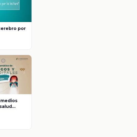
cerebro por
s medios
 salud