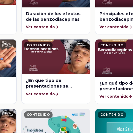
Duración de los efectos
Principales ef
de las benzodiacepinas
benzodiacepin
indicaciones 
Ver contenido
Ver contenido
CONTENIDO
CONTENIDO
¿En qué tipo de
¿En qué tipo d
presentaciones se
presentacione
pueden conseguir las
Ver contenido
pueden conseg
Ver contenido
Benzodiacepinas?
benzodiacepi
CONTENIDO
CONTENIDO