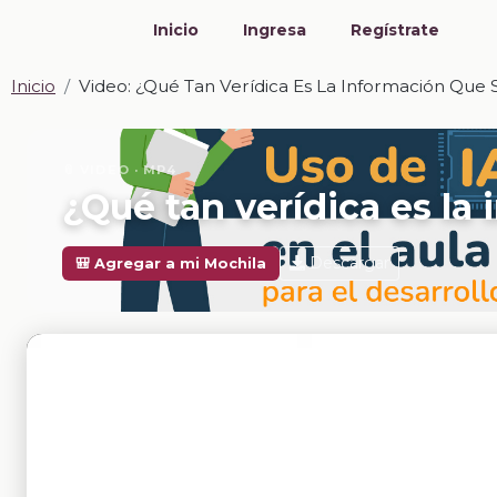
Inicio
Ingresa
Regístrate
Inicio
Video: ¿Qué Tan Verídica Es La Información Que 
📎 VIDEO · MP4
¿Qué tan verídica es la
Descargar
🎒 Agregar a mi Mochila