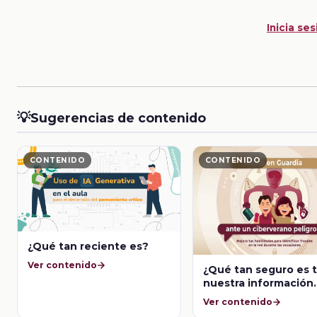
Inicia ses
💡
Sugerencias de contenido
CONTENIDO
CONTENIDO
¿Qué tan reciente es?
Ver contenido
¿Qué tan seguro es t
nuestra información
personal en nuestro
Ver contenido
celular?