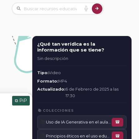
¿Qué tan verídica es la
información que se tiene?
Sin descripción
Tipo:
Video
Formato:
MP4
Actualizado:
6 de Febrero de 2025 a las
17:30
⧉ PiP
📚 COLECCIONES
📚
Uso de IA Generativa en el aula para el desarrollo del pensamiento crítico
🎒
📚
Principios éticos en el uso educativo de la IA
🎒