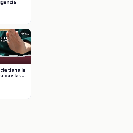
ligencia
ia tiene la
a que las y
iten
co?