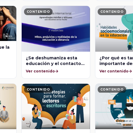
CONTENIDO
CONTENIDO
ue la
¿Se deshumaniza esta
¿Por qué es ta
por
educación y el contacto
importante des
que se tiene con sus
habilidades
Ver contenido
Ver contenido
profesores?
socioemocion
niños?
CONTENIDO
CONTENIDO