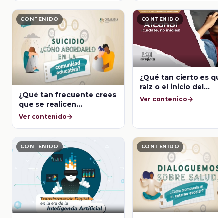
CONTENIDO
CONTENIDO
¿Qué tan cierto es q
raíz o el inicio del
¿Qué tan frecuente crees
alcoholismo ocurre 
Ver contenido
que se realicen
depresión?
autolesiones con el
Ver contenido
objetivo de llamar la
atención?
CONTENIDO
CONTENIDO