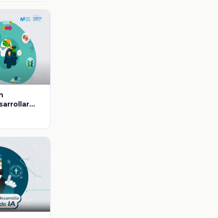
n
arrollar
ales desde