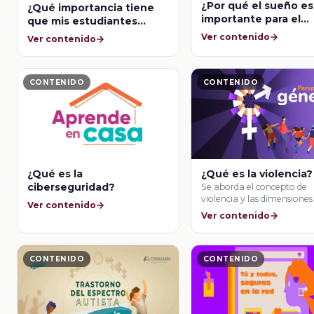
¿Por qué el sueño es
¿Qué importancia tiene
importante para el
que mis estudiantes
bienestar mental?
conozcan la inteligencia
Ver contenido
Ver contenido
artificial y sus
características?
CONTENIDO
CONTENIDO
¿Qué es la
¿Qué es la violencia?
ciberseguridad?
Se aborda el concepto de
violencia y las dimensiones
Ver contenido
existen de …
Ver contenido
CONTENIDO
CONTENIDO