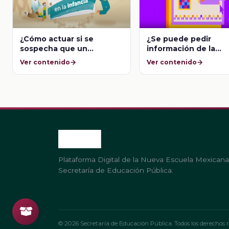
¿Cómo actuar si se
¿Se puede pedir
sospecha que un
información de la
estudiante, hija o hijo
navegación que logr
Ver contenido
Ver contenido
tiene autismo?
ver las y los niños?
Plataforma Digital de la Nueva Escuela Mexicana
Secretaría de Educación Pública.
© 2026 Secretaría de Educación Pública. Todos los derechos r