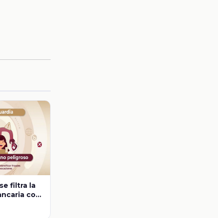
 filtra la
ancaria con
ono,