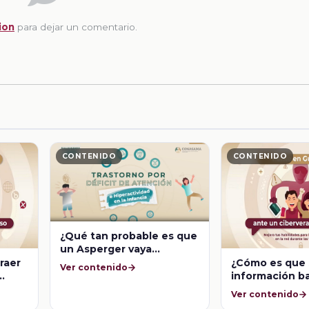
ion
para dejar un comentario.
CONTENIDO
CONTENIDO
¿Qué tan probable es que
un Asperger vaya
acompañado de TDAH?
raer
¿Cómo es que se
Ver contenido
información b
nombre, teléf
Ver contenido
correo?