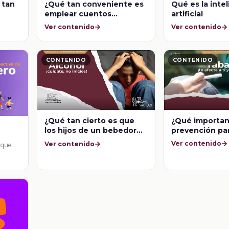
 tan
¿Qué tan conveniente es
Qué es la inte
emplear cuentos
artificial
infantiles con grupos de
Ver contenido
Ver contenido
adolescentes?
CONTENIDO
CONTENIDO
¿Qué importanc
¿Qué tan cierto es que
prevención par
los hijos de un bebedor
los jóvenes ev
nacen con el patrón y la
Ver contenido
Ver contenido
 que
consumir taba
necesidad de consumir
alcohol?