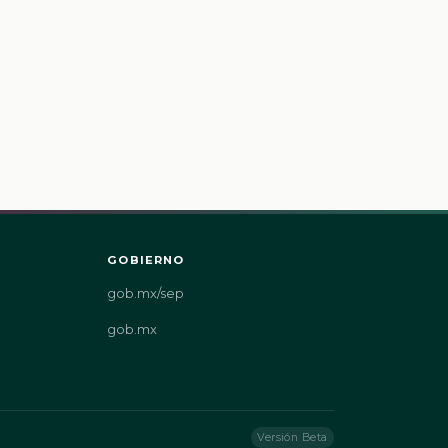
GOBIERNO
gob.mx/sep
gob.mx
Versión Beta