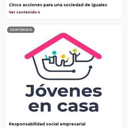
Cinco acciones para una sociedad de iguales
Ver contenido
CONTENIDO
Responsabilidad social empresarial