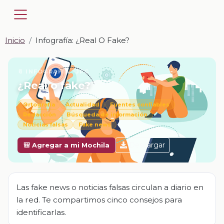
Inicio
Infografía: ¿Real O Fake?
📎 INFOGRAFÍA · JPG
¿Real o fake?
Ortografía
Actualidad
Fuentes confiables
Redacción
Búsqueda de información
Noticias falsas
Fake news
Descargar
🎒 Agregar a mi Mochila
Las fake news o noticias falsas circulan a diario en
la red. Te compartimos cinco consejos para
identificarlas.