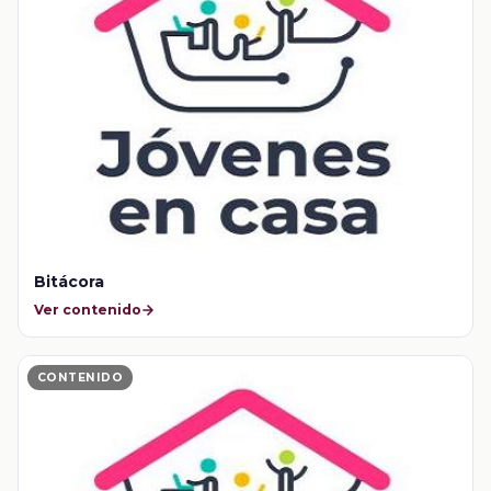
Bitácora
Ver contenido
CONTENIDO