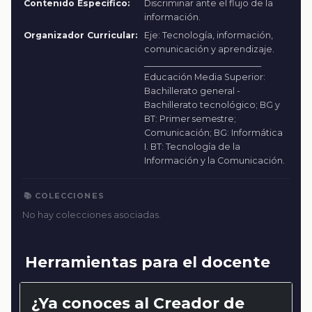
Contenido Específico:
Discriminar ante el flujo de la
información.
Organizador Curricular:
Eje: Tecnología, información,
comunicación y aprendizaje.
____________________________
Educación Media Superior:
Bachillerato general -
Bachillerato tecnológico; BG y
BT: Primer semestre;
Comunicación; BG: Informática
I. BT: Tecnología de la
Información y la Comunicación.
📚 COLECCIONES
No hay colecciones asociadas.
Herramientas para el docente
¿Ya conoces al Creador de