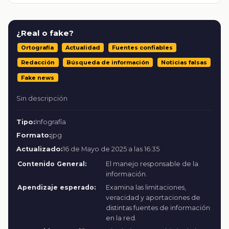
¿Real o fake?
Ortografía
Actualidad
Fuentes confiables
Redacción
Búsqueda de información
Noticias falsas
Fake news
Sin descripción
Tipo:
Infografía
Formato:
jpg
Actualizado:
16 de Mayo de 2025 a las 16:35
Contenido General:
El manejo responsable de la
información.
Apendizaje esperado:
Examina las limitaciones,
veracidad y aportaciones de
distintas fuentes de información
en la red.