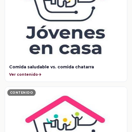
Comida saludable vs. comida chatarra
Ver contenido
CONTENIDO