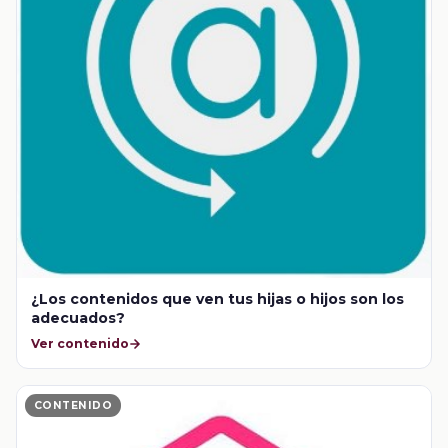
¿Los contenidos que ven tus hijas o hijos son los
adecuados?
Ver contenido
CONTENIDO