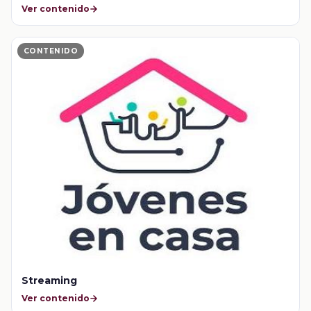
Ver contenido
CONTENIDO
Streaming
Ver contenido