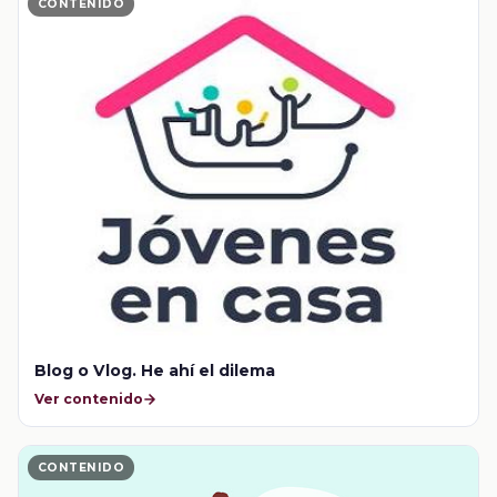
CONTENIDO
Blog o Vlog. He ahí el dilema
Ver contenido
CONTENIDO